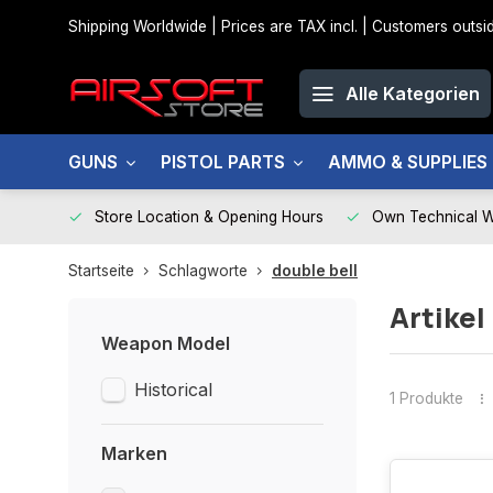
Shipping Worldwide | Prices are TAX incl. | Customers out
Alle Kategorien
GUNS
PISTOL PARTS
AMMO & SUPPLIES
Store Location & Opening Hours
Own Technical 
Startseite
Schlagworte
double bell
Artikel
Weapon Model
Historical
1 Produkte
Marken