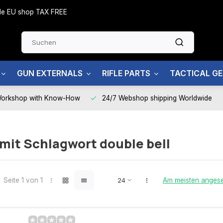
side EU shop TAX FREE
GUN EXTERNALS
RIFLE PARTS
TACTICAL G
Workshop with Know-How
24/7 Webshop shipping Worldwide
 mit Schlagwort double bell
Seite 1 von 1
Am meisten anges