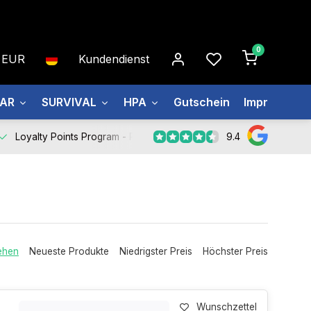
0
EUR
Kundendienst
EAR
SURVIVAL
HPA
Gutschein
Impressum
9.4
Loyalty Points Program -
Register Now
ehen
Neueste Produkte
Niedrigster Preis
Höchster Preis
Wunschzettel