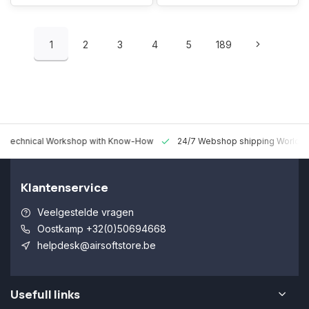
1
2
3
4
5
189
 Technical Workshop with Know-How
24/7 Webshop shipping Worldw
Klantenservice
Veelgestelde vragen
Oostkamp +32(0)50694668
helpdesk@airsoftstore.be
Usefull links