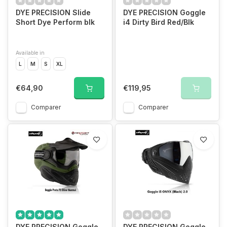
DYE PRECISION Slide
DYE PRECISION Goggle
Short Dye Perform blk
i4 Dirty Bird Red/Blk
Available in
L
M
S
XL
€64,90
€119,95
Comparer
Comparer
DYE PRECISION Goggle
DYE PRECISION Goggle