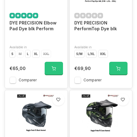
DYE PRECISION Elbow
DYE PRECISION
Pad Dye blk Perform
PerformTop Dye blk
Available in
Available in
S
M
L
XL
XXL
S/M
L/XL
XXL
€65,00
€69,90
Comparer
Comparer