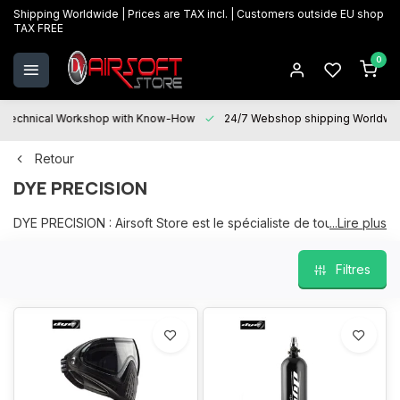
Shipping Worldwide | Prices are TAX incl. | Customers outside EU shop
TAX FREE
0
Technical Workshop with Know-How
24/7 Webshop shipping Worldwi
Retour
DYE PRECISION
DYE PRECISION : Airsoft Store est le spécialiste de tous vos
...Lire plus
produits, une gamme large et actuelle en stock dans notre
magasin physique à Oostkamp.
Filtres
Nous sommes heureux de vous aider avec votre choix et
"Service après-vente" est à votre disposition pour toutes vos
questions et sera heureux de vous aider avec l'entretien, les
réparations et les mises à niveau.
Nous garantissons les meilleurs prix