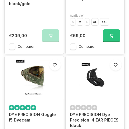
black/gold
Available in
S
M
L
XL
XXL
€209,00
€69,00
Comparer
Comparer
DYE PRECISION Goggle
DYE PRECISION Dye
i5 Dyecam
Precision i4 EAR PIECES
Black