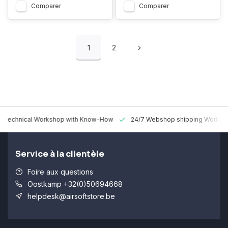
Comparer
Comparer
1
2
 Technical Workshop with Know-How
24/7 Webshop shipping Worldw
Service à la clientèle
Foire aux questions
Oostkamp +32(0)50694668
helpdesk@airsoftstore.be