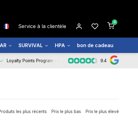
0
Service à la clientèle
EAR
SURVIVAL
HPA
bon de cadeau
À prop
9.4
Loyalty Points Program -
Register Now
Produits les plus récents
Prix le plus bas
Prix le plus élevé