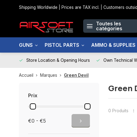
Shipping Worldwide | Prices are TAX incl. | Customers out
Toutes les
catégories
GUNS
PISTOL PARTS
AMMO & SUPPLIES
Store Location & Opening Hours
Own Technical 
Accueil
Marques
Green Devil
Green 
Prix
0 Produits
€0 - €5