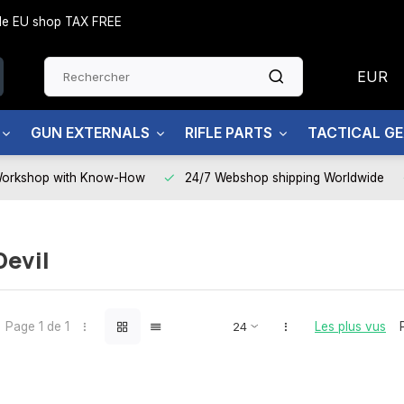
side EU shop TAX FREE
EUR
GUN EXTERNALS
RIFLE PARTS
TACTICAL G
Workshop with Know-How
24/7 Webshop shipping Worldwide
Devil
Page 1 de 1
Les plus vus