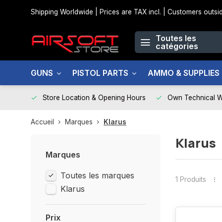
Shipping Worldwide | Prices are TAX incl. | Customers out
Toutes les
catégories
GUNS
PISTOL PARTS
AMMO & SUPPLIES
Store Location & Opening Hours
Own Technical 
Accueil
Marques
Klarus
Klarus
Marques
Toutes les marques
1 Produits
Klarus
Prix