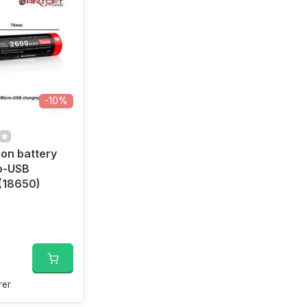
-10%
ion battery
o-USB
(18650)
er