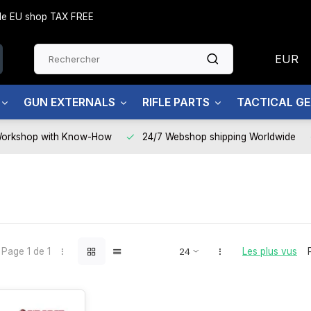
side EU shop TAX FREE
EUR
GUN EXTERNALS
RIFLE PARTS
TACTICAL G
Workshop with Know-How
24/7 Webshop shipping Worldwide
Page 1 de 1
Les plus vus