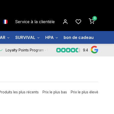
0
Service à la clientèle
EAR
SURVIVAL
HPA
bon de cadeau
À prop
9.4
Loyalty Points Program -
Register Now
Produits les plus récents
Prix le plus bas
Prix le plus élevé