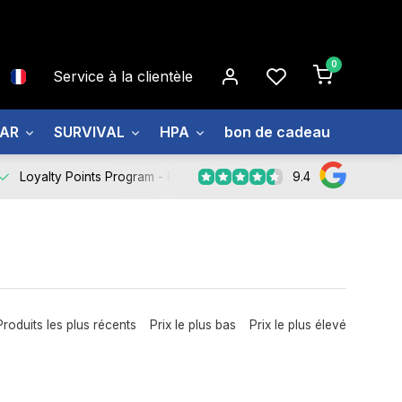
0
Service à la clientèle
EAR
SURVIVAL
HPA
bon de cadeau
À prop
9.4
Loyalty Points Program -
Register Now
Produits les plus récents
Prix le plus bas
Prix le plus élevé