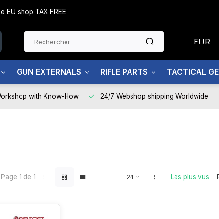
side EU shop TAX FREE
EUR
GUN EXTERNALS
RIFLE PARTS
TACTICAL G
Workshop with Know-How
24/7 Webshop shipping Worldwide
Page 1 de 1
Les plus vus