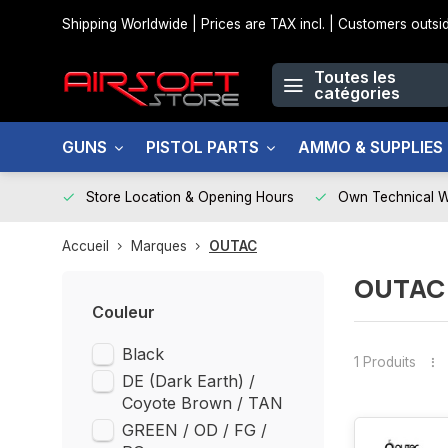
Shipping Worldwide | Prices are TAX incl. | Customers out
Toutes les
catégories
GUNS
PISTOL PARTS
AMMO & SUPPLIES
Store Location & Opening Hours
Own Technical 
Accueil
Marques
OUTAC
OUTAC
Couleur
Black
1 Produits
DE (Dark Earth) /
Coyote Brown / TAN
GREEN / OD / FG /