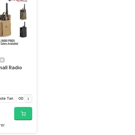
all Radio
ote Tan
OD Green
er