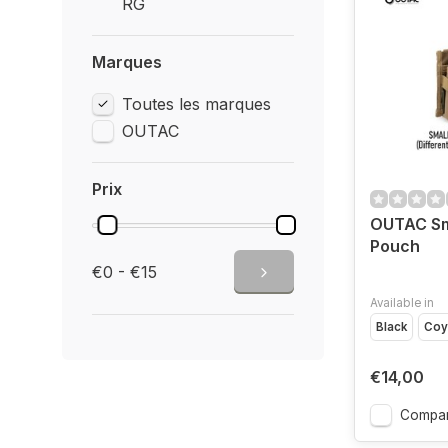
RG
Marques
Toutes les marques
OUTAC
Prix
OUTAC Sm
Pouch
€0 - €15
Available in
Black
Coy
€14,00
Compar