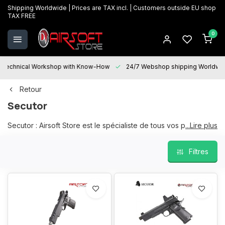
Shipping Worldwide | Prices are TAX incl. | Customers outside EU shop
TAX FREE
0
Technical Workshop with Know-How
24/7 Webshop shipping Worldwi
Retour
Secutor
Secutor : Airsoft Store est le spécialiste de tous vos produits
...Lire plus
SECUTOR ARMS, une gamme large et actuelle en stock dans
notre magasin physique à Oostkamp.
Filtres
Nous sommes heureux de vous aider avec votre choix et
"Service après-vente" est à votre disposition pour toutes vos
questions et sera heureux de vous aider avec l'entretien, les
réparations et les mises à niveau.
Nous garantissons les meilleurs prix