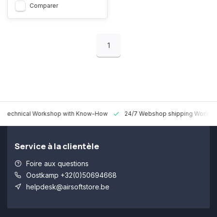
Comparer
1
 Technical Workshop with Know-How
24/7 Webshop shipping Worldw
Service à la clientèle
Foire aux questions
Oostkamp +32(0)50694668
helpdesk@airsoftstore.be