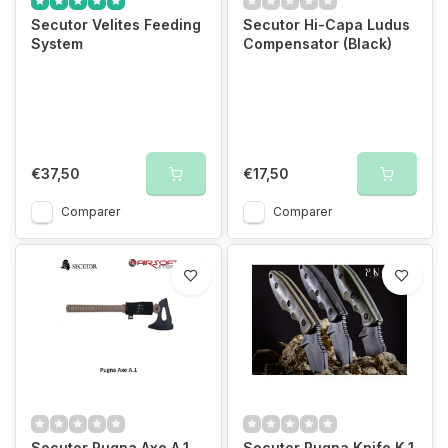
Secutor Velites Feeding
Secutor Hi-Capa Ludus
System
Compensator (Black)
€37,50
€17,50
Comparer
Comparer
Secutor Pugna Axe A.1
Secutor Pugna Knife K.1