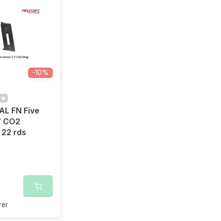
-10%
AL FN Five
7 CO2
 22 rds
er