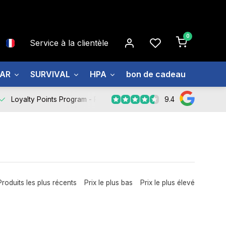
0
Service à la clientèle
EAR
SURVIVAL
HPA
bon de cadeau
À prop
9.4
Loyalty Points Program -
Register Now
Produits les plus récents
Prix le plus bas
Prix le plus élevé