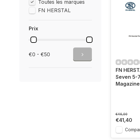
Toutes les marques
FN HERSTAL
Prix
€0 - €50
FN HERST
Seven 5-
Magazine
€46,00
€41,40
Compar