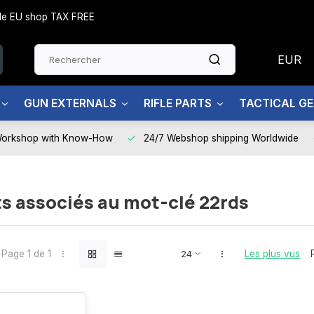
side EU shop TAX FREE
EUR
GUN EXTERNALS
RIFLE PARTS
TACTICAL G
Workshop with Know-How
24/7 Webshop shipping Worldwide
s associés au mot-clé 22rds
Page 1 de 1
Les plus vus