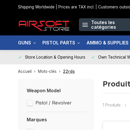
Shipping Worldwide | Prices are TAX incl. | Customers out
Toutes les
catégories
GUNS
PISTOL PARTS
AMMO & SUPPLIES
Store Location & Opening Hours
Own Technical 
Accueil
Mots-clés
22rds
Produit
Weapon Model
Pistol / Revolver
1 Produits
Marques