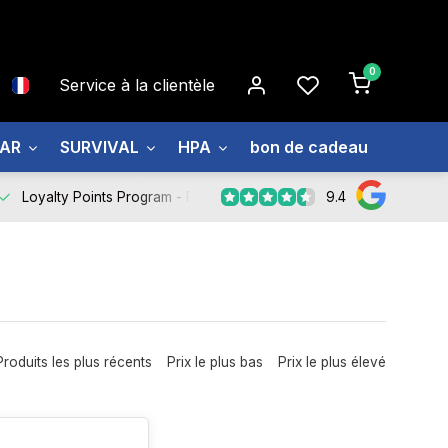
0
Service à la clientèle
EAR
SURVIVAL
HPA
bon de cadeau
À prop
9.4
Loyalty Points Program -
Register Now
Produits les plus récents
Prix le plus bas
Prix le plus élevé