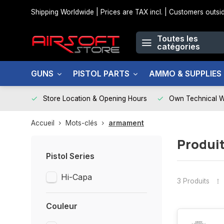
Shipping Worldwide | Prices are TAX incl. | Customers out
Toutes les
catégories
GUNS
PISTOL PARTS
AMMO & SUPPLIES
Store Location & Opening Hours
Own Technical 
Accueil
Mots-clés
armament
Produi
Pistol Series
Hi-Capa
3 Produits
Couleur