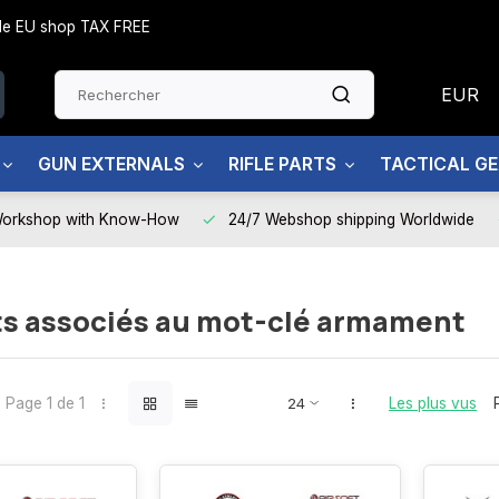
side EU shop TAX FREE
EUR
GUN EXTERNALS
RIFLE PARTS
TACTICAL G
Workshop with Know-How
24/7 Webshop shipping Worldwide
ts associés au mot-clé armament
Page 1 de 1
Les plus vus