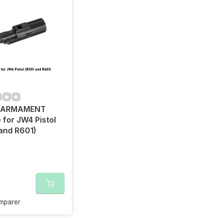
 ARMAMENT
 for JW4 Pistol
and R601)
mparer