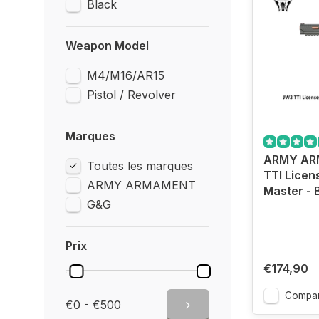
Black
Weapon Model
M4/M16/AR15
Pistol / Revolver
Marques
ARMY AR
Toutes les marques
TTI Lice
ARMY ARMAMENT
Master - 
G&G
Prix
€174,90
Compar
€0 - €500