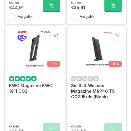
€49,90
€39,90
€44,91
€35,91
Vergelijk
Vergelijk
-10%
-10%
KWC Magazine KWC
Smith & Wesson
1911 CO2
Magazine M&P40 TS
CO2 15rds (Black)
€43,90
€40,00