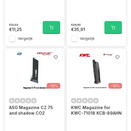
€12,50
€39,90
€11,25
€35,91
Vergelijk
Vergelijk
-10%
-10%
ASG Magazine CZ 75
KWC Magazine for
and shadow CO2
KWC-71018 KCB-89AHN