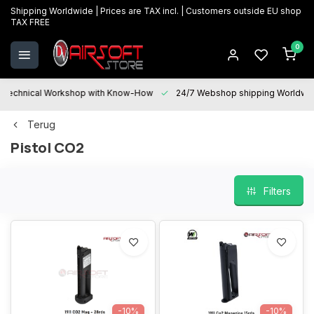
Shipping Worldwide | Prices are TAX incl. | Customers outside EU shop
TAX FREE
0
Technical Workshop with Know-How
24/7 Webshop shipping Worldwi
Terug
Pistol CO2
Filters
-10%
-10%