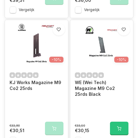
€39,51
€36,00
Vergelijk
Vergelijk
-10%
-10%
KJ Works Magazine M9
WE (Wei Tech)
Co2 25rds
Magazine M9 Co2
25rds Black
€33,90
€33,50
€30,51
€30,15