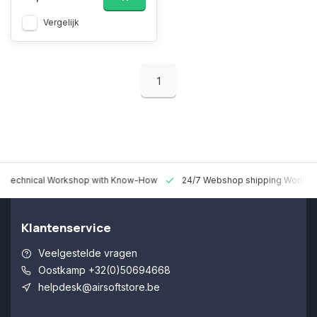
Vergelijk
1
 Technical Workshop with Know-How
24/7 Webshop shipping Worldw
Klantenservice
Veelgestelde vragen
Oostkamp +32(0)50694668
helpdesk@airsoftstore.be