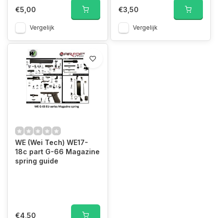
€5,00
€3,50
Vergelijk
Vergelijk
WE (Wei Tech) WE17-
18c part G-66 Magazine
spring guide
€4,50