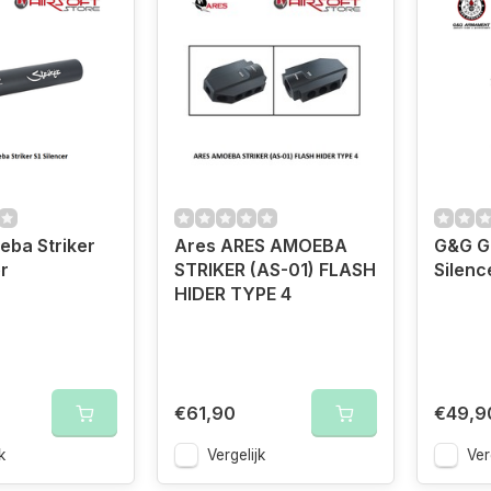
ba Striker
Ares ARES AMOEBA
G&G G
r
STRIKER (AS-01) FLASH
Silen
HIDER TYPE 4
€61,90
€49,9
k
Vergelijk
Ver