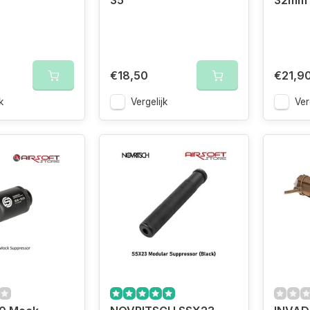
35
32mm 
€18,50
€21,9
k
Vergelijk
Ver