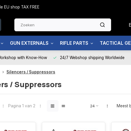
side EU shop TAX FREE
GUN EXTERNALS
RIFLE PARTS
TACTICAL G
Workshop with Know-How
24/7 Webshop shipping Worldwide
Silencers / Suppressors
rs / Suppressors
Pagina 1 van 2
Meest 