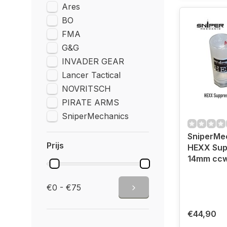
Ares
BO
FMA
G&G
INVADER GEAR
Lancer Tactical
NOVRITSCH
PIRATE ARMS
SniperMechanics
SniperMe
Prijs
HEXX Sup
14mm ccw
€0 - €75
€44,90