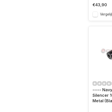
€43,90
Vergelij
----- Navy
Silencer 
Metal (Bl