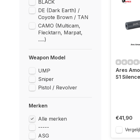
BLACK
DE (Dark Earth) /
Coyote Brown / TAN
CAMO (Multicam,
Flecktarn, Marpat,
.....)
Weapon Model
Ares Amoe
UMP
S1 Silence
Sniper
Pistol / Revolver
Merken
€41,90
Alle merken
-----
Vergelij
ASG