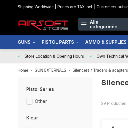
Shipping Worldwide | Prices are TAX incl. | Customers out
Alle
categorieën
GUNS
PISTOL PARTS
AMMO & SUPPLIES
Store Location & Opening Hours
Own Technical 
Home
GUN EXTERNALS
Silencers / Tracers & adapters
Silence
Pistol Series
Other
29 Producten
Kleur