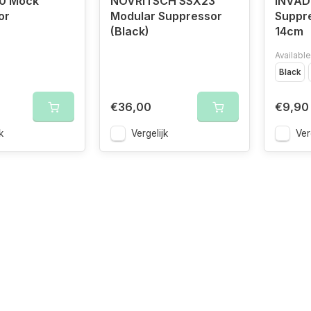
0 Mock
NOVRITSCH SSX23
INVAD
or
Modular Suppressor
Suppr
(Black)
14cm
Available
Black
€36,00
€9,90
k
Vergelijk
Ver