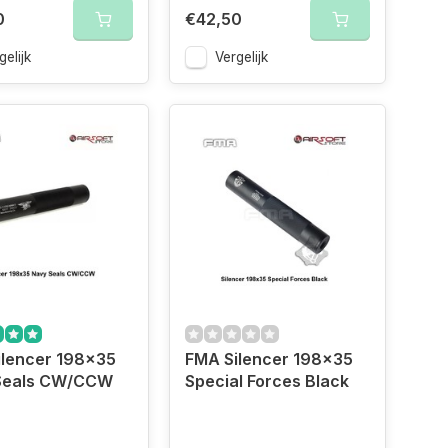
0
€42,50
gelijk
Vergelijk
ilencer 198x35
FMA Silencer 198x35
Seals CW/CCW
Special Forces Black