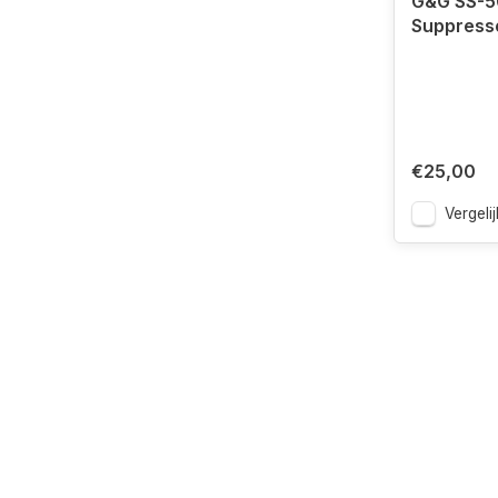
G&G SS-5
Suppress
€25,00
Vergelij