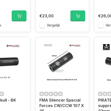
€23,00
€26,0
k
Vergelijk
Ver
kull - BK
FMA Silencer Special
PIRATE
Forces CW/CCW 107 X
suppre