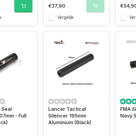
€37,90
€54,9
k
Vergelijk
Ver
 Seal
Lancer Tactical
FMA S
107mm - Full
Silencer 195mm
Navy 
ack)
Aluminium (Black)