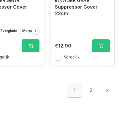
ER GEAR
INVADER GEAR
essor Cover
Suppressor Cover
22cm
 in
Everglade
Marpat
Vegetato
Flecktarn
€12,90
gelijk
Vergelijk
1
2