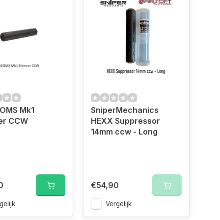
OMS Mk1
SniperMechanics
cer CCW
HEXX Suppressor
14mm ccw - Long
0
€54,90
gelijk
Vergelijk