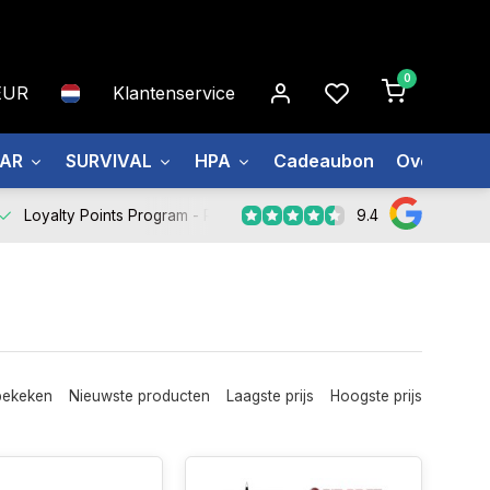
0
EUR
Klantenservice
EAR
SURVIVAL
HPA
Cadeaubon
Over ons
9.4
Loyalty Points Program -
Register Now
bekeken
Nieuwste producten
Laagste prijs
Hoogste prijs