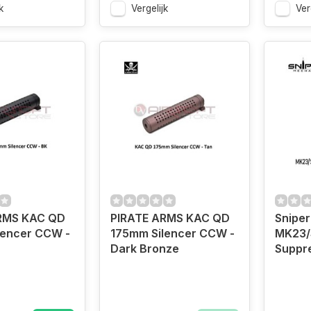
k
Vergelijk
Ver
RMS KAC QD
PIRATE ARMS KAC QD
Snipe
lencer CCW -
175mm Silencer CCW -
MK23/
Dark Bronze
Suppre