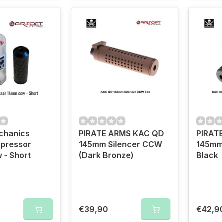
chanics
PIRATE ARMS KAC QD
PIRAT
pressor
145mm Silencer CCW
145mm
 - Short
(Dark Bronze)
Black
€39,90
€42,9