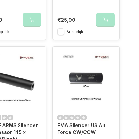
0
€25,90
gelijk
Vergelijk
 ARMS Silencer
FMA Silencer US Air
ssor 145 x
Force CW/CCW