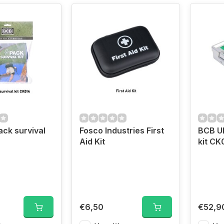
ck survival
Fosco Industries First
BCB Ul
Aid Kit
kit C
€6,50
€52,9