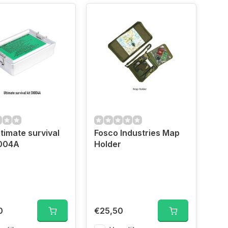
timate survival
Fosco Industries Map
K004A
Holder
0
€25,50