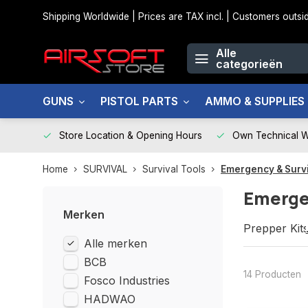
Shipping Worldwide | Prices are TAX incl. | Customers out
Alle
categorieën
GUNS
PISTOL PARTS
AMMO & SUPPLIES
Store Location & Opening Hours
Own Technical 
Home
SURVIVAL
Survival Tools
Emergency & Survi
Emergen
Merken
Prepper Kit
Alle merken
Survival Kits
First Aid Kits
BCB
Waterproof s
14 Producten
Fosco Industries
Tourniquets
HADWAO