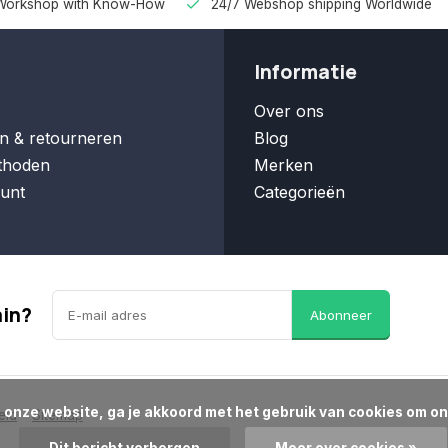
Workshop with Know-How
24/7 Webshop shipping Worldwide
Informatie
Over ons
n & retourneren
Blog
thoden
Merken
unt
Categorieën
ain?
Abonneer
eid
Sitemap