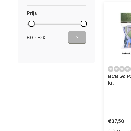
Prijs
€0 - €65
BCB Go Pa
kit
€37,50