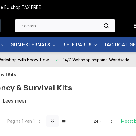
side EU shop TAX FREE
GUN EXTERNALS
RIFLE PARTS
TACTICAL G
Workshop with Know-How
24/7 Webshop shipping Worldwide
val Kits
cy & Survival Kits
s
...Lees meer
urvival kits
Pagina 1 van 1
Meest 