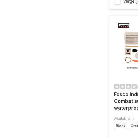
Vergelij
Fosco Ind
Combat su
waterpro
Available in
Black
Gre