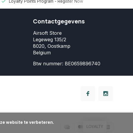
Loyalty Points Program -
Register Now
Contactgegevens
Airsoft Store
Legeweg 135/2
8020, Oostkamp
Belgium
Btw nummer: BE0659896740
LOYALTY