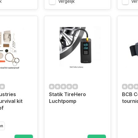
k
Vergelijk
Ver
ustries
Statik TireHero
BCB C
rvival kit
Luchtpomp
tourni
of
en