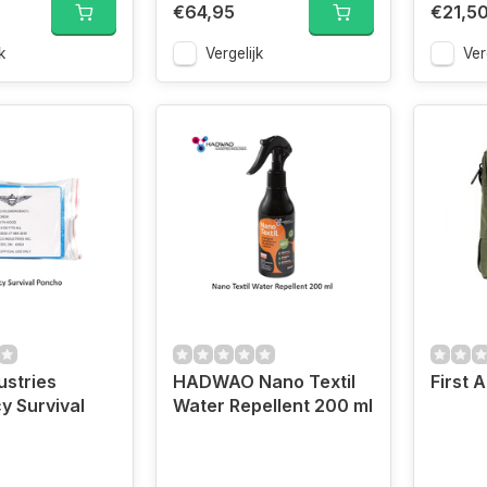
€64,95
€21,5
k
Vergelijk
Ver
ustries
HADWAO Nano Textil
First 
 Survival
Water Repellent 200 ml