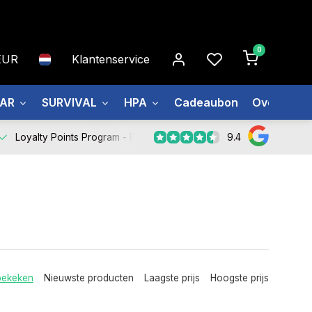
0
EUR
Klantenservice
EAR
SURVIVAL
HPA
Cadeaubon
Over ons
9.4
Loyalty Points Program -
Register Now
bekeken
Nieuwste producten
Laagste prijs
Hoogste prijs