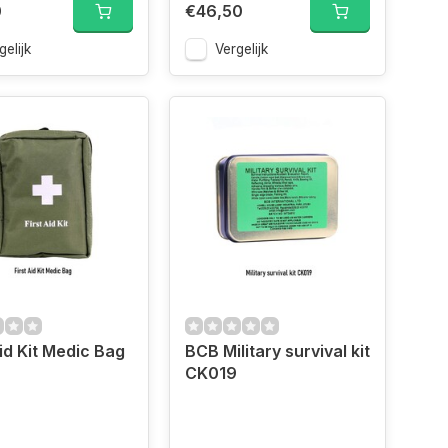
0
€46,50
gelijk
Vergelijk
Aid Kit Medic Bag
BCB Military survival kit
CK019