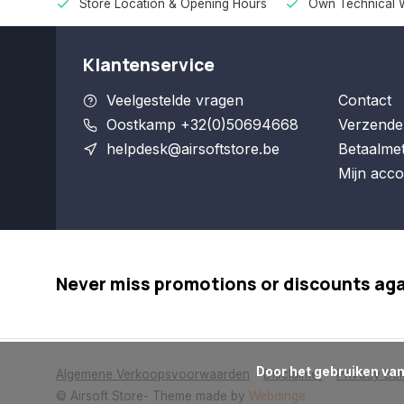
Store Location & Opening Hours
Own Technical 
Klantenservice
Veelgestelde vragen
Contact
Oostkamp +32(0)50694668
Verzende
helpdesk@airsoftstore.be
Betaalme
Mijn acco
Never miss promotions or discounts ag
      Door het gebruiken van onze website, ga je akkoord met het gebruik van cookies om onze website te verbeteren.

Algemene Verkoopsvoorwaarden
Disclaimer
Privacy Bel
© Airsoft Store
- Theme made by
Webdinge