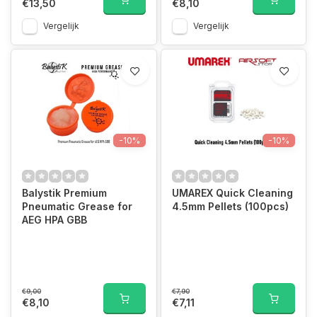
€13,50
€8,10
Vergelijk
Vergelijk
-10%
-10%
Balystik Premium
UMAREX Quick Cleaning
Pneumatic Grease for
4.5mm Pellets (100pcs)
AEG HPA GBB
€9,00
€7,90
€8,10
€7,11