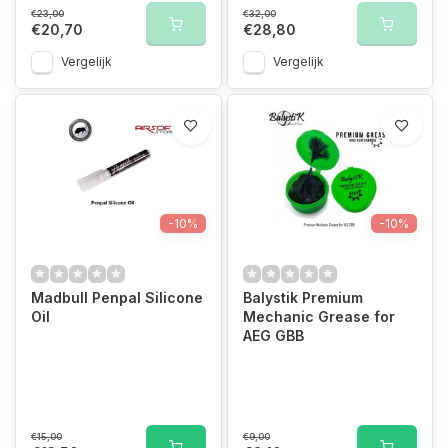
€23,00
€32,00
€20,70
€28,80
Vergelijk
Vergelijk
-10%
-10%
Madbull Penpal Silicone
Balystik Premium
Oil
Mechanic Grease for
AEG GBB
€15,00
€9,00