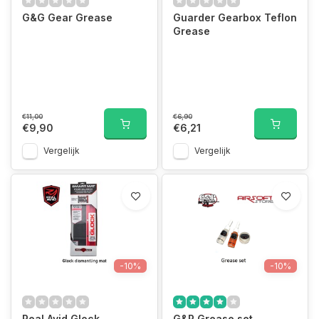
G&G Gear Grease
Guarder Gearbox Teflon
Grease
€11,00
€6,90
€9,90
€6,21
Vergelijk
Vergelijk
-10%
-10%
Real Avid Glock
G&P Grease set