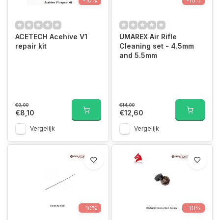
-10%
-10%
ACETECH Acehive V1
UMAREX Air Rifle
repair kit
Cleaning set - 4.5mm
and 5.5mm
€9,00
€14,00
€8,10
€12,60
Vergelijk
Vergelijk
-10%
-10%