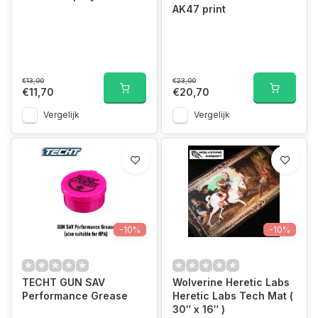
AK47 print
€13,00
€23,00
€11,70
€20,70
Vergelijk
Vergelijk
-10%
-10%
TECHT GUN SAV
Wolverine Heretic Labs
Performance Grease
Heretic Labs Tech Mat (
30″ x 16″ )