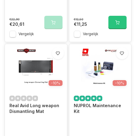
€22,90
€12,50
€20,61
€11,25
Vergelijk
Vergelijk
-10%
-10%
Real Avid Long weapon
NUPROL Maintenance
Dismantling Mat
Kit