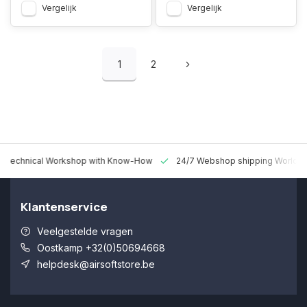
Vergelijk
Vergelijk
1
2
 Technical Workshop with Know-How
24/7 Webshop shipping Worldw
Klantenservice
Veelgestelde vragen
Oostkamp +32(0)50694668
helpdesk@airsoftstore.be