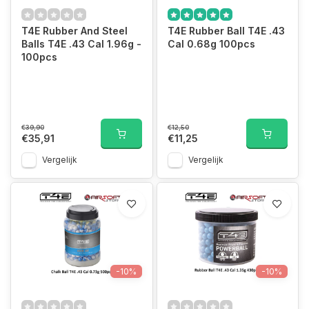
T4E Rubber And Steel
T4E Rubber Ball T4E .43
Balls T4E .43 Cal 1.96g -
Cal 0.68g 100pcs
100pcs
€39,90
€12,50
€35,91
€11,25
Vergelijk
Vergelijk
-10%
-10%