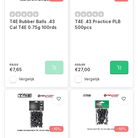
T4E Rubber Balls .43
T4E .43 Practice PLB
Cal T4E 0.75g 100rds
500pcs
€8,50
€30,00
€7,65
€27,00
Vergelijk
Vergelijk
-10%
-10%