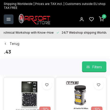
Shipping Worldwide | Prices are TAX incl. | Customers outside EU shop
TAX FREE
0
Technical Workshop with Know-How
24/7 Webshop shipping Worldwi
Terug
.43
Filters
-10%
-10%