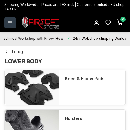
Shipping Worldwide | Prices are TAX incl. | Customers outside EU shop
TAX FREE
0
Technical Workshop with Know-How
24/7 Webshop shipping Worldwi
Terug
LOWER BODY
Knee & Elbow Pads
Holsters