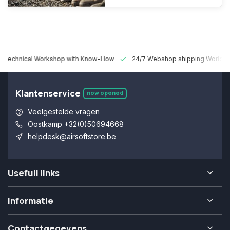
 Technical Workshop with Know-How
24/7 Webshop shipping Worldw
Klantenservice
now opened
Veelgestelde vragen
Oostkamp +32(0)50694668
helpdesk@airsoftstore.be
Usefull links
Informatie
Contactgegevens