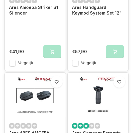
Ares Amoeba Striker S1
Ares Handguard
Silencer
Keymod System Set 12"
€41,90
€57,90
Vergelijk
Vergelijk
Ares ARES AMOEBA
Ares Compact Foregrip