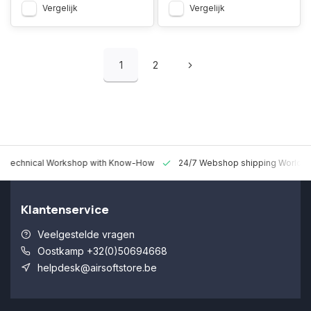
Vergelijk
Vergelijk
1
2
 Technical Workshop with Know-How
24/7 Webshop shipping Worldw
Klantenservice
Veelgestelde vragen
Oostkamp +32(0)50694668
helpdesk@airsoftstore.be