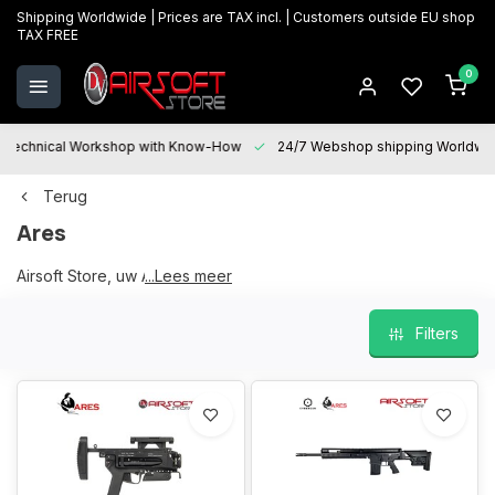
Shipping Worldwide | Prices are TAX incl. | Customers outside EU shop
TAX FREE
0
Technical Workshop with Know-How
24/7 Webshop shipping Worldwi
Terug
Ares
Airsoft Store, uw Ares partner
...Lees meer
Filters