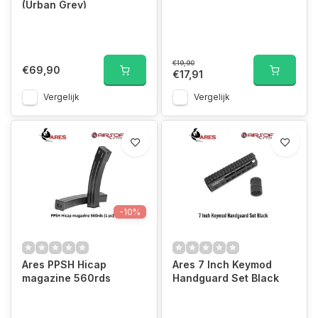
(Urban Grey)
€19,90
€69,90
€17,91
Vergelijk
Vergelijk
-10%
Ares PPSH Hicap
Ares 7 Inch Keymod
magazine 560rds
Handguard Set Black