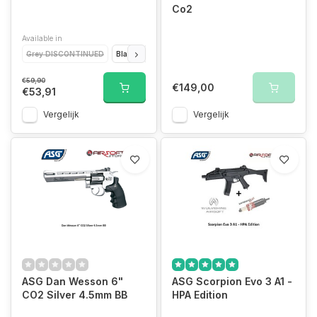
Co2
Available in
Grey DISCONTINUED
Black
Red
Lime Green
OD Green DISCONTINU
€59,90
€149,00
€53,91
Vergelijk
Vergelijk
ASG Dan Wesson 6"
ASG Scorpion Evo 3 A1 -
CO2 Silver 4.5mm BB
HPA Edition