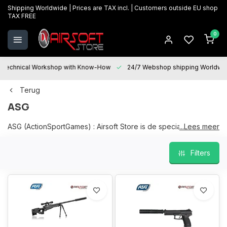
Shipping Worldwide | Prices are TAX incl. | Customers outside EU shop
TAX FREE
0
Technical Workshop with Know-How
24/7 Webshop shipping Worldwi
Terug
ASG
ASG (ActionSportGames) : Airsoft Store is de specialist ter zake
...Lees meer
voor al uw ASG (ActionSportGames) producten, een ruim en
courant gamma op stock in onze fysieke winkel te Oostkamp.
Filters
Wij helpen u graag bij uw keuze en "After sales services" staat
voor u paraat bij al uw vragen en helpen u graag verder voor
onderhoud, herstellingen en upgrades.