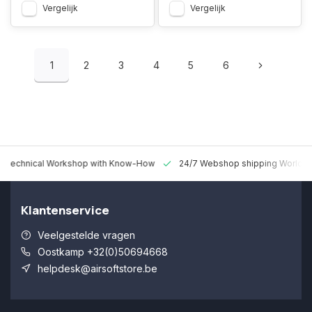
Vergelijk
Vergelijk
1
2
3
4
5
6
 Technical Workshop with Know-How
24/7 Webshop shipping Worldw
Klantenservice
Veelgestelde vragen
Oostkamp +32(0)50694668
helpdesk@airsoftstore.be