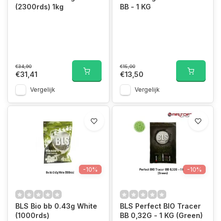
(2300rds) 1kg
BB - 1 KG
€34,90
€15,00
€31,41
€13,50
Vergelijk
Vergelijk
-10%
-10%
BLS Bio bb 0.43g White
BLS Perfect BIO Tracer
(1000rds)
BB 0,32G - 1 KG (Green)