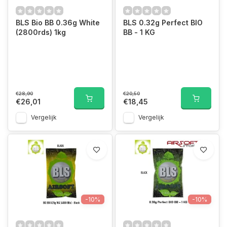
BLS Bio BB 0.36g White
BLS 0.32g Perfect BIO
(2800rds) 1kg
BB - 1 KG
€28,90
€20,50
€26,01
€18,45
Vergelijk
Vergelijk
-10%
-10%