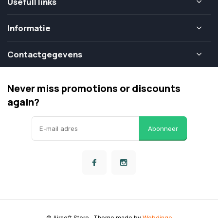
Usefull links
Informatie
Contactgegevens
Never miss promotions or discounts
again?
Abonneer
© Airsoft Store
- Theme made by
Webdinge