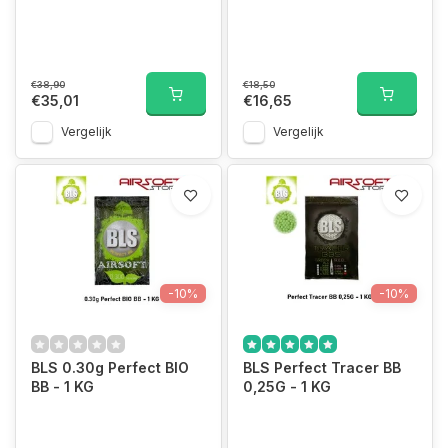
€38,90
€18,50
€35,01
€16,65
Vergelijk
Vergelijk
-10%
-10%
BLS 0.30g Perfect BIO
BLS Perfect Tracer BB
BB - 1 KG
0,25G - 1 KG