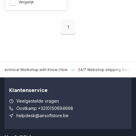
Vergelijk
1
 Technical Workshop with Know-How
24/7 Webshop shipping Worldw
Klantenservice
Veelgestelde vragen
Oostkamp +32(0)50694668
helpdesk@airsoftstore.be