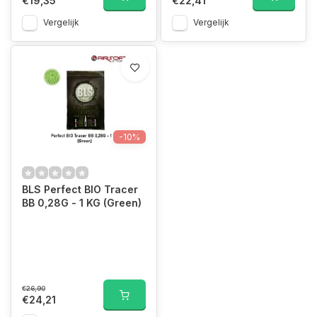
€19,35
€22,41
Vergelijk
Vergelijk
-10%
BLS Perfect BIO Tracer
BB 0,28G - 1 KG (Green)
€26,90
€24,21