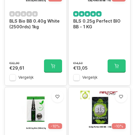
BLS Bio BB 0.40g White
BLS 0.25g Perfect BIO
(2500rds) 1kg
BB - 1 KG
€32,90
€14,50
€29,61
€13,05
Vergelijk
Vergelijk
-10%
-10%