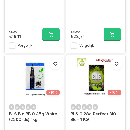
€17,90
€31,90
€16,11
€28,71
Vergelijk
Vergelijk
-10%
-10%
BLS Bio BB 0.45g White
BLS 0.28g Perfect BIO
(2200rds) 1kg
BB - 1 KG