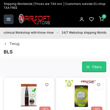
Shipping Worldwide | Prices are TAX incl. | Customers outside EU shop
TAX FREE
0
Technical Workshop with Know-How
24/7 Webshop shipping Worldwi
Terug
BLS
Filters
-10%
-10%