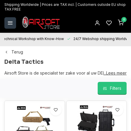
Shipping Worldwide | Prices are TAX incl. | Customers outside EU shop
TAX FREE
0
Technical Workshop with Know-How
24/7 Webshop shipping Worldwi
Terug
Delta Tactics
Airsoft Store is de specialist ter zake voor al uw DELTA
...Lees meer
TACTICS producten, een ruim en courant gamma op stock in
onze fysieke winkel te Oostkamp.
Filters
Wij helpen u graag bij uw keuze en "After sales services" staat
voor u paraat bij al uw vragen en helpen u graag verder voor
onderhoud, herstellingen en upgrades.
Wij garanderen de beste prijzen