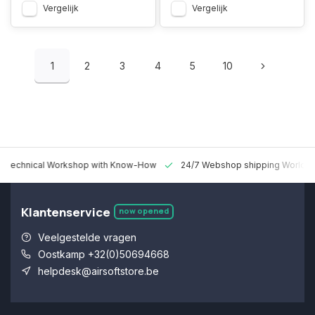
Vergelijk
Vergelijk
1
2
3
4
5
10
 Technical Workshop with Know-How
24/7 Webshop shipping Worldw
Klantenservice
now opened
Veelgestelde vragen
Oostkamp +32(0)50694668
helpdesk@airsoftstore.be