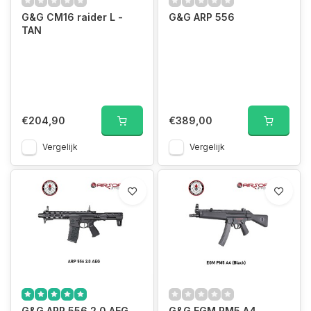
G&G CM16 raider L -
G&G ARP 556
TAN
€204,90
€389,00
Vergelijk
Vergelijk
G&G ARP 556 2.0 AEG
G&G EGM PM5 A4