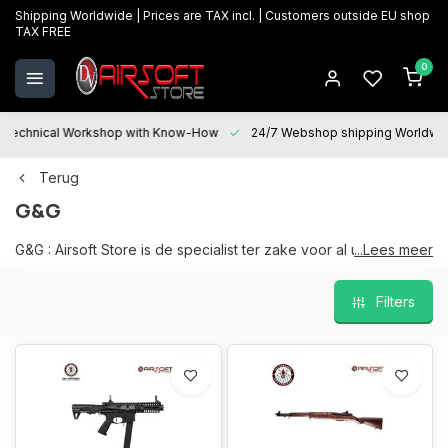
Shipping Worldwide | Prices are TAX incl. | Customers outside EU shop
TAX FREE
0
Technical Workshop with Know-How
24/7 Webshop shipping Worldwi
Terug
G&G
G&G : Airsoft Store is de specialist ter zake voor al uw G&G
...Lees meer
producten, een ruim en courant gamma op stock in onze
fysieke winkel te Oostkamp.
Filters
Wij helpen u graag bij uw keuze en "After sales services" staat
voor u paraat bij al uw vragen en helpen u graag verder voor
onderhoud, herstellingen en upgrades.
Wij garanderen de beste prijzen