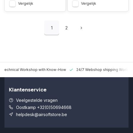
Vergelijk
Vergelijk
1
2
 Technical Workshop with Know-How
24/7 Webshop shipping Worldw
Klantenservice
Veelgestelde vragen
Oostkamp +32(0)50694668
helpdesk@airsoftstore.be