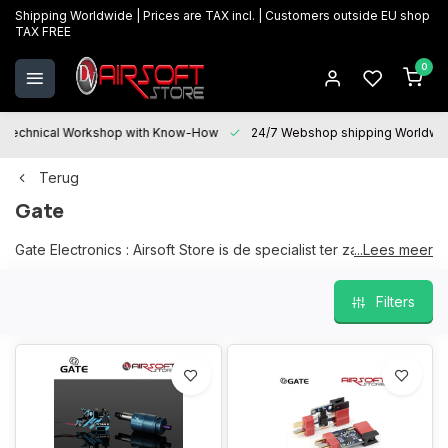
Shipping Worldwide | Prices are TAX incl. | Customers outside EU shop
TAX FREE
0
Technical Workshop with Know-How
24/7 Webshop shipping Worldwi
Terug
Gate
Gate Electronics : Airsoft Store is de specialist ter zake voor al
...Lees meer
uw GATE ELECTRONICS mosfet producten, een ruim en
courant gamma op stock in onze fysieke winkel te Oostkamp.
Filters
Wij helpen u graag bij uw keuze en "After sales services" staat
voor u paraat bij al uw vragen en helpen u graag verder voor
onderhoud, herstellingen en upgrades.
Wij garanderen de beste prijzen