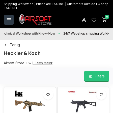
Shipping Worldwide | Prices are TAX incl. | Customers outside EU shop
TAX FREE
0
Technical Workshop with Know-How
24/7 Webshop shipping Worldwi
Terug
Heckler & Koch
Airsoft Store, uw H&K partner
...Lees meer
Filters