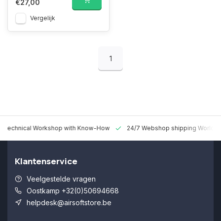
€27,00
Vergelijk
1
 Technical Workshop with Know-How
24/7 Webshop shipping Worldw
Klantenservice
Veelgestelde vragen
Oostkamp +32(0)50694668
helpdesk@airsoftstore.be