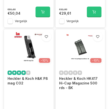
€55,60
€32,90
€50,04
€29,61
Vergelijk
Vergelijk
-10%
-10%
Heckler & Koch H&K P8
Heckler & Koch HK417
mag CO2
Hi-Cap Magazine 500
rds - BK