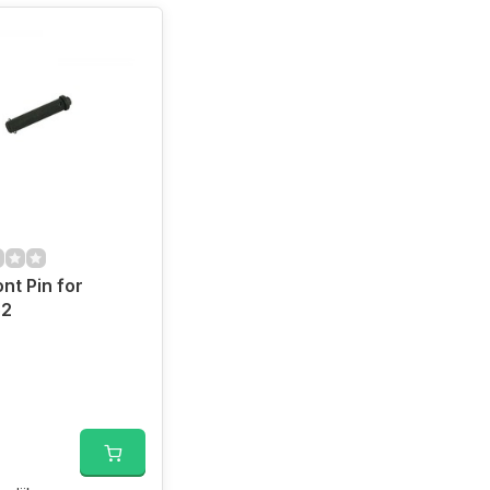
ont Pin for
52