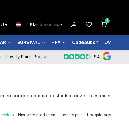
0
EUR
Klantenservice
EAR
SURVIVAL
HPA
Cadeaubon
Over ons
9.4
Loyalty Points Program -
Register Now
ruim en courant gamma op stock in onze fysieke
...Lees meer
paraat bij al uw vragen en helpen u graag verder
bekeken
Nieuwste producten
Laagste prijs
Hoogste prijs