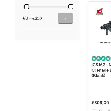
€0 - €350
ICS MGL M
Grenade 
(Black)
€309,00