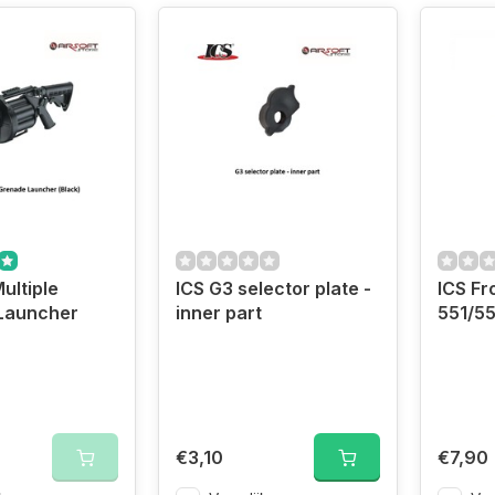
ultiple
ICS G3 selector plate -
ICS Fr
Launcher
inner part
551/5
€3,10
€7,90