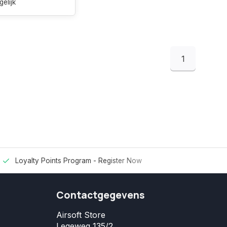
gelijk
1
Loyalty Points Program -
Register Now
Contactgegevens
Airsoft Store
Legeweg 135/2