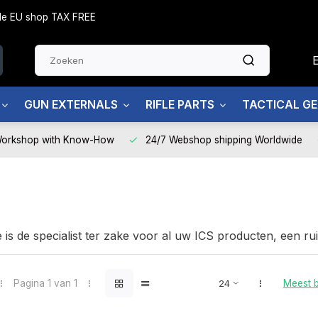
side EU shop TAX FREE
GUN EXTERNALS
RIFLE PARTS
TACTICAL G
Workshop with Know-How
24/7 Webshop shipping Worldwide
e is de specialist ter zake voor al uw ICS producten, een 
ostkamp.
 graag bij uw keuze en "After sales services" staat voor u 
oud, herstellingen en upgrades.
Pagina 1 van 1
Meest 
en de beste prijzen