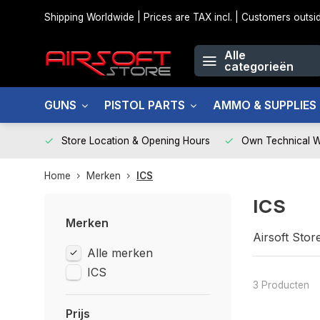
Shipping Worldwide | Prices are TAX incl. | Customers out
Alle
categorieën
GUNS
PISTOL PARTS
AMMO & SUPPLIES
Store Location & Opening Hours
Own Technical 
Home
Merken
ICS
ICS
Merken
Airsoft Stor
Alle merken
winkel te O
Wij helpen u
ICS
voor onderh
3 Producten
Wij garander
Prijs