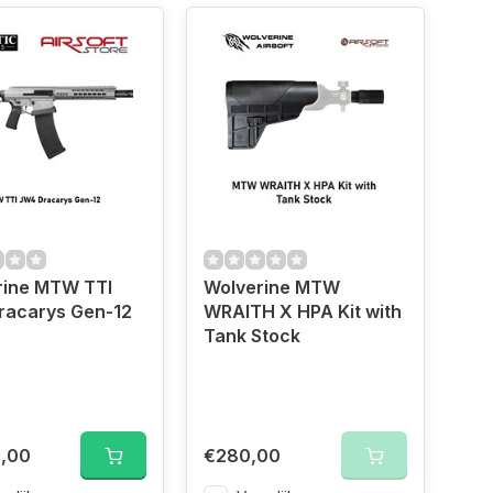
rine MTW TTI
Wolverine MTW
racarys Gen-12
WRAITH X HPA Kit with
Tank Stock
5,00
€280,00