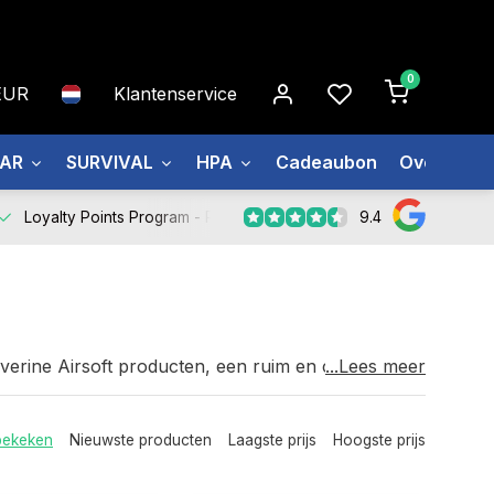
0
EUR
Klantenservice
EAR
SURVIVAL
HPA
Cadeaubon
Over ons
9.4
Loyalty Points Program -
Register Now
olverine Airsoft producten, een ruim en courant
...Lees meer
paraat bij al uw vragen en helpen u graag verder
bekeken
Nieuwste producten
Laagste prijs
Hoogste prijs