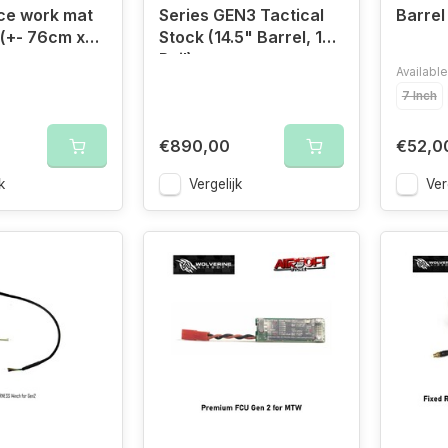
ce work mat
Series GEN3 Tactical
Barrel
 (+- 76cm x
Stock (14.5" Barrel, 13"
Rail)
Available
7 Inch
€890,00
€52,0
k
Vergelijk
Ver