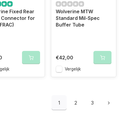
ine Fixed Rear
Wolverine MTW
e Connector for
Standard Mil-Spec
FRAC)
Buffer Tube
0
€42,00
gelijk
Vergelijk
1
2
3