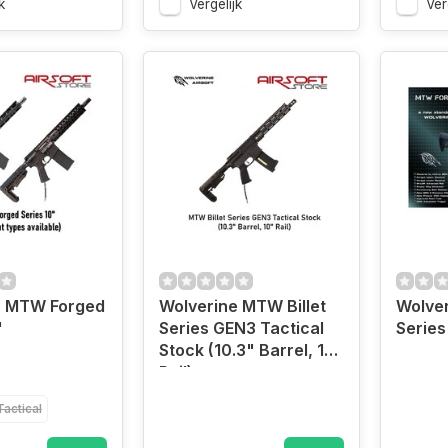
k
Vergelijk
Ver
e MTW Forged
Wolverine MTW Billet
Wolve
"
Series GEN3 Tactical
Series
Stock (10.3" Barrel, 10"
Rail)
Tactical