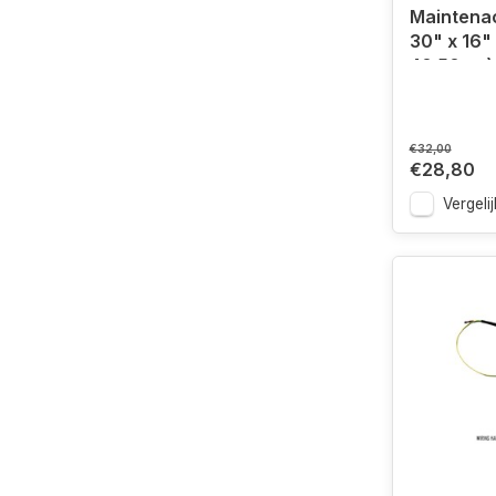
Maintena
30" x 16"
40.50cm)
€32,00
€28,80
Vergelij