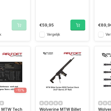
€59,95
€89,9
k
Vergelijk
Ver
-10%
e MTW Tech
Wolverine MTW Billet
Wolve