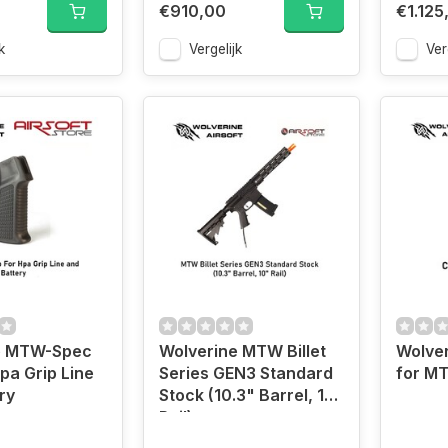
€910,00
€1.125
k
Vergelijk
Ver
e MTW-Spec
Wolverine MTW Billet
Wolve
pa Grip Line
Series GEN3 Standard
for M
ry
Stock (10.3" Barrel, 10"
Rail)