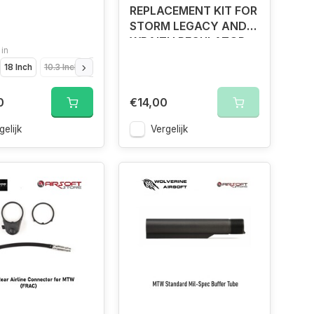
REPLACEMENT KIT FOR
STORM LEGACY AND
WRAITH REGULATOR
 in
18 Inch
10.3 Inch
14.5 Inch
0
€14,00
gelijk
Vergelijk