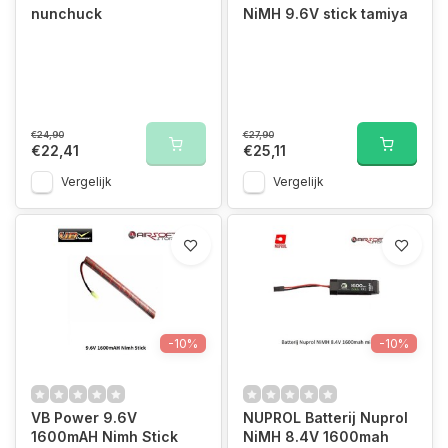
nunchuck
NiMH 9.6V stick tamiya
€24,90
€27,90
€22,41
€25,11
Vergelijk
Vergelijk
-10%
-10%
VB Power 9.6V
NUPROL Batterij Nuprol
1600mAH Nimh Stick
NiMH 8.4V 1600mah