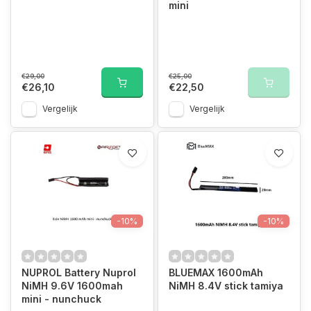
mini
€29,00
€25,00
€26,10
€22,50
Vergelijk
Vergelijk
-10%
-10%
NUPROL Battery Nuprol
BLUEMAX 1600mAh
NiMH 9.6V 1600mah
NiMH 8.4V stick tamiya
mini - nunchuck