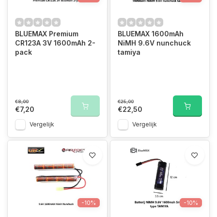
BLUEMAX Premium
BLUEMAX 1600mAh
CR123A 3V 1600mAh 2-
NiMH 9.6V nunchuck
pack
tamiya
€8,00
€25,00
€7,20
€22,50
Vergelijk
Vergelijk
-10%
-10%