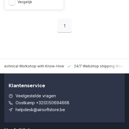
Vergelijk
1
 Technical Workshop with Know-How
24/7 Webshop shipping Worldw
Klantenservice
Veelgestelde vragen
Oostkamp +32(0)50694668
helpdesk@airsoftstore.be