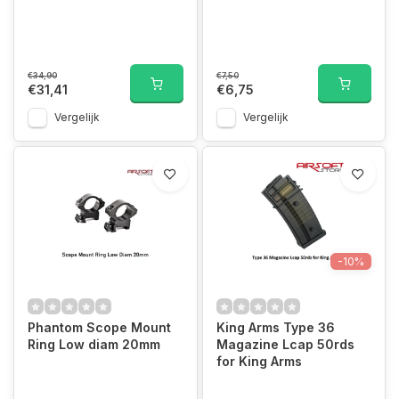
€34,90
€7,50
€31,41
€6,75
Vergelijk
Vergelijk
-10%
Phantom Scope Mount
King Arms Type 36
Ring Low diam 20mm
Magazine Lcap 50rds
for King Arms