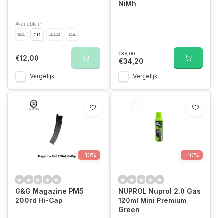
NiMh
Available in
BK
OD
TAN
CB
€38,00
€12,00
€34,20
Vergelijk
Vergelijk
-10%
-10%
G&G Magazine PM5
NUPROL Nuprol 2.0 Gas
200rd Hi-Cap
120ml Mini Premium
Green