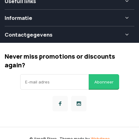
Usefull links
Informatie
Contactgegevens
Never miss promotions or discounts
again?
Abonneer
© Airsoft Store
- Theme made by
Webdinge