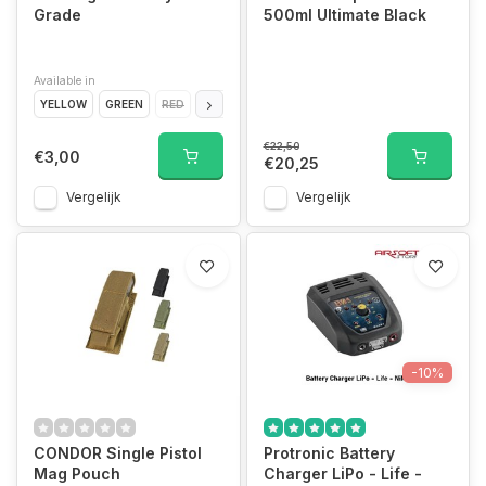
Grade
500ml Ultimate Black
Available in
YELLOW
GREEN
RED
BLUE
WHITE
€22,50
€3,00
€20,25
Vergelijk
Vergelijk
-10%
CONDOR Single Pistol
Protronic Battery
Mag Pouch
Charger LiPo - Life -