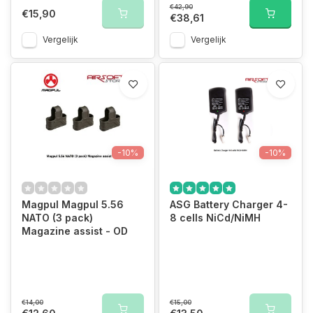
€42,90
€15,90
€38,61
Vergelijk
Vergelijk
-10%
-10%
Magpul Magpul 5.56
ASG Battery Charger 4-
NATO (3 pack)
8 cells NiCd/NiMH
Magazine assist - OD
€14,00
€15,00