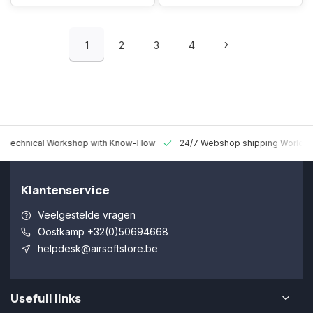
1
2
3
4
 Technical Workshop with Know-How
24/7 Webshop shipping Worldw
Klantenservice
Veelgestelde vragen
Oostkamp +32(0)50694668
helpdesk@airsoftstore.be
Usefull links