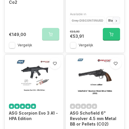
Co2
Available in
Grey DISCONTINUED
Black
Red
€59,90
€149,00
€53,91
Vergelijk
Vergelijk
ASG Scorpion Evo 3 A1 -
ASG Schofield 6"
HPA Edition
Revolver 4.5 mm Metal
BB or Pellets (CO2)