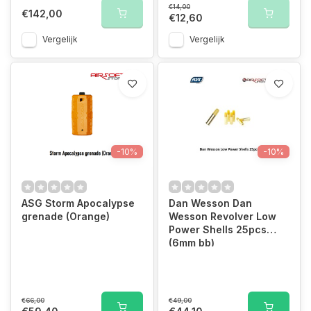
€14,00
€142,00
€12,60
Vergelijk
Vergelijk
-10%
-10%
ASG Storm Apocalypse
Dan Wesson Dan
grenade (Orange)
Wesson Revolver Low
Power Shells 25pcs
(6mm bb)
€66,00
€49,00