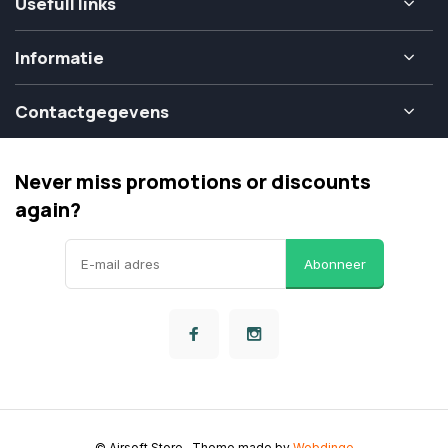
Usefull links
Informatie
Contactgegevens
Never miss promotions or discounts
again?
Abonneer
© Airsoft Store
- Theme made by
Webdinge