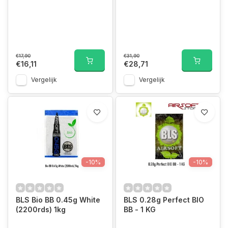
€17,90
€31,90
€16,11
€28,71
Vergelijk
Vergelijk
-10%
-10%
BLS Bio BB 0.45g White
BLS 0.28g Perfect BIO
(2200rds) 1kg
BB - 1 KG