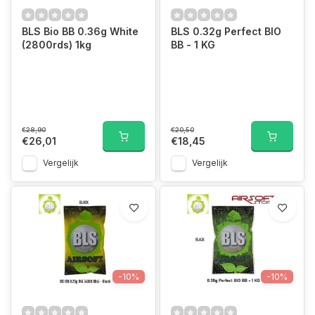
BLS Bio BB 0.36g White
BLS 0.32g Perfect BIO
(2800rds) 1kg
BB - 1 KG
€28,90
€20,50
€26,01
€18,45
Vergelijk
Vergelijk
-10%
-10%