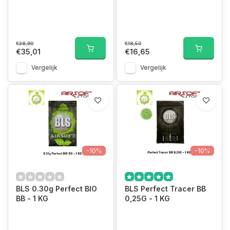
€38,90
€18,50
€35,01
€16,65
Vergelijk
Vergelijk
-10%
-10%
BLS 0.30g Perfect BIO
BLS Perfect Tracer BB
BB - 1 KG
0,25G - 1 KG