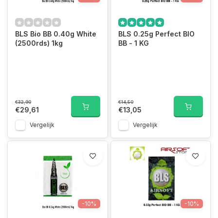
BLS Bio BB 0.40g White
BLS 0.25g Perfect BIO
(2500rds) 1kg
BB - 1 KG
€32,90
€14,50
€29,61
€13,05
Vergelijk
Vergelijk
-10%
-10%