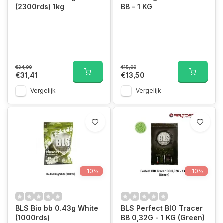
(2300rds) 1kg
BB - 1 KG
€34,90
€15,00
€31,41
€13,50
Vergelijk
Vergelijk
-10%
-10%
BLS Bio bb 0.43g White
BLS Perfect BIO Tracer
(1000rds)
BB 0,32G - 1 KG (Green)