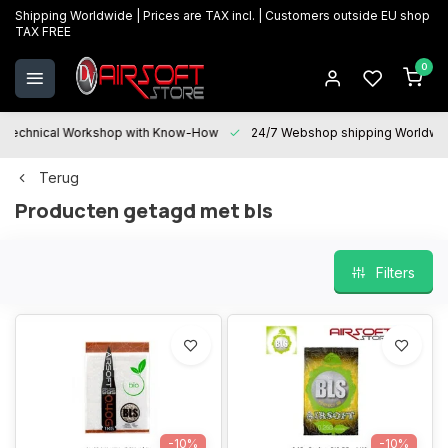
Shipping Worldwide | Prices are TAX incl. | Customers outside EU shop
TAX FREE
0
Technical Workshop with Know-How
24/7 Webshop shipping Worldwi
Terug
Producten getagd met bls
Filters
-10%
-10%