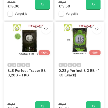
€20,00
€15,00
€18,00
€13,50
Vergelijk
Vergelijk
-10%
-10%
BLS Perfect Tracer BB
0.28g Perfect BIO BB - 1
0,20G - 1 KG
KG (Black)
€21,50
€19,00