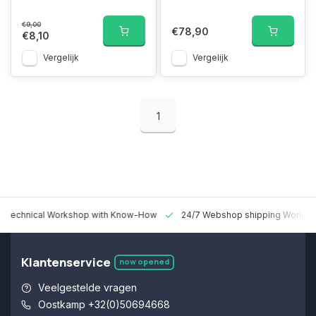
€9,00
€78,90
€8,10
Vergelijk
Vergelijk
1
 Technical Workshop with Know-How
24/7 Webshop shipping Worldw
Klantenservice
now opened
Veelgestelde vragen
Oostkamp +32(0)50694668