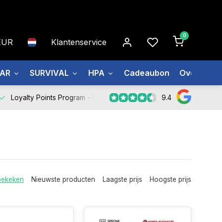
0
EUR
Klantenservice
EAR
SURVIVAL
HPA
Cadeaubon
Over ons
9.4
Loyalty Points Program -
Register Now
bekeken
Nieuwste producten
Laagste prijs
Hoogste prijs