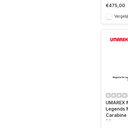
€475,00
Vergelij
UMAREX M
Legends 
Carabine
BB