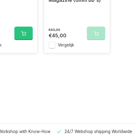
Magazine (6mm bb's)
€50,00
€45,00
k
Vergelijk
Workshop with Know-How
24/7 Webshop shipping Worldwide