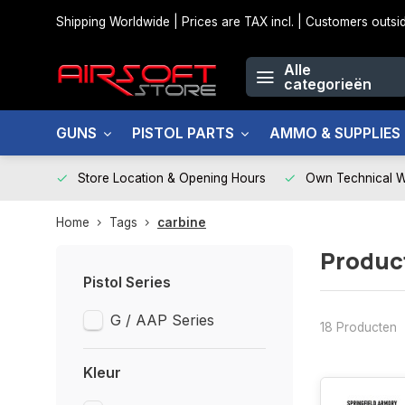
Shipping Worldwide | Prices are TAX incl. | Customers out
Alle
categorieën
GUNS
PISTOL PARTS
AMMO & SUPPLIES
Store Location & Opening Hours
Own Technical 
Home
Tags
carbine
Produc
Pistol Series
G / AAP Series
18 Producten
Kleur