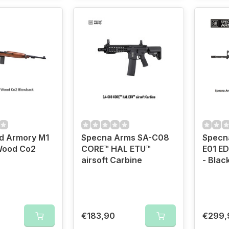
ld Armory M1
Specna Arms SA-C08
Specn
Wood Co2
CORE™ HAL ETU™
E01 ED
airsoft Carbine
- Blac
€183,90
€299,