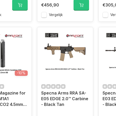
€456,90
€305,
k
Vergelijk
Ver
-10%
agazine for
Specna Arms RRA SA-
Specn
M1A1
E05 EDGE 2.0™ Carbine
E03 ED
 CO2 4.5mm
- Black Tan
- Blac