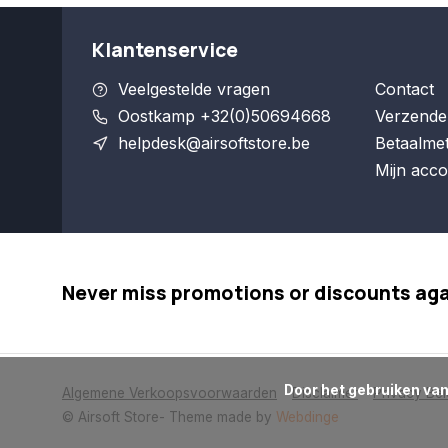
Klantenservice
Veelgestelde vragen
Contact
Oostkamp +32(0)50694668
Verzende
helpdesk@airsoftstore.be
Betaalme
Mijn acco
Never miss promotions or discounts ag
      Door het gebruiken van onze website, ga je akkoord met het gebruik van cookies om onze website te verbeteren.

Algemene Verkoopsvoorwaarden
Disclaimer
Privacy Bel
© Airsoft Store
- Theme made by
Webdinge