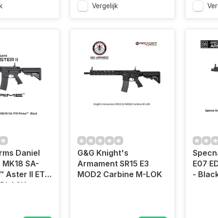
k
Vergelijk
Ver
rms Daniel
G&G Knight's
Specn
 MK18 SA-
Armament SR15 E3
E07 ED
™ Aster II ETU
MOD2 Carbine M-LOK
- Blac
- BLACK
s Motor)