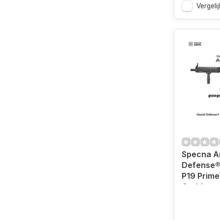
Vergelij
Specna A
Defense®
P19 Prime
Carbine 
(Brushles