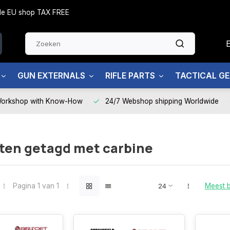
side EU shop TAX FREE
GUN EXTERNALS
RIFLE PARTS
TACTICAL G
Workshop with Know-How
24/7 Webshop shipping Worldwide
ten getagd met carbine
Pagina 1 van 1
Meest 