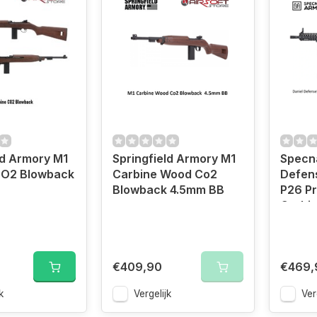
ld Armory M1
Springfield Armory M1
Specn
CO2 Blowback
Carbine Wood Co2
Defen
Blowback 4.5mm BB
P26 Pr
Carbin
(Brush
€409,90
€469,
k
Vergelijk
Ver