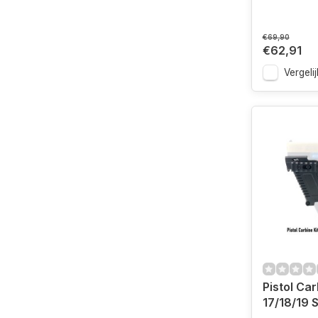
€69,90
€62,91
Vergelij
Pistol Car
17/18/19 S