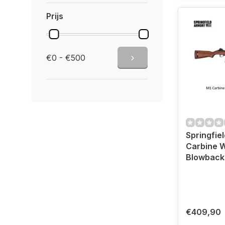
Prijs
€0 - €500
Springfie
Carbine 
Blowback
€409,90