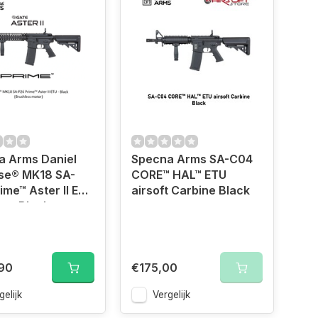
a Arms Daniel
Specna Arms SA-C04
se® MK18 SA-
CORE™ HAL™ ETU
ime™ Aster II ETU
airsoft Carbine Black
e - Black
less Motor)
90
€175,00
gelijk
Vergelijk