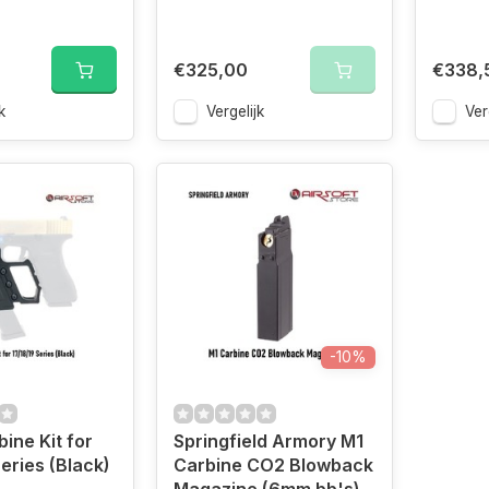
€325,00
€338,
k
Vergelijk
Ver
-10%
bine Kit for
Springfield Armory M1
eries (Black)
Carbine CO2 Blowback