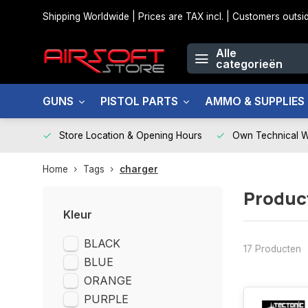
Shipping Worldwide | Prices are TAX incl. | Customers out
Alle
categorieën
GUNS
PISTOL PARTS
AMMO & SUPPLIES
Store Location & Opening Hours
Own Technical 
Home
Tags
charger
Produc
Kleur
BLACK
17 Producten
BLUE
ORANGE
PURPLE