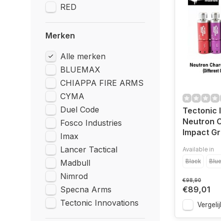
RED
Merken
Alle merken
BLUEMAX
CHIAPPA FIRE ARMS
CYMA
Duel Code
Tectonic 
Neutron 
Fosco Industries
Impact G
Imax
Lancer Tactical
Available in
Madbull
Black
Blu
Nimrod
€98,90
Specna Arms
€89,01
Tectonic Innovations
Vergelij