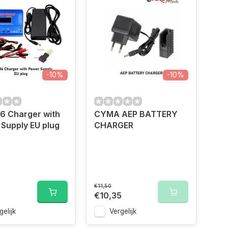
-10%
-10%
6 Charger with
CYMA AEP BATTERY
Supply EU plug
CHARGER
€11,50
0
€10,35
gelijk
Vergelijk