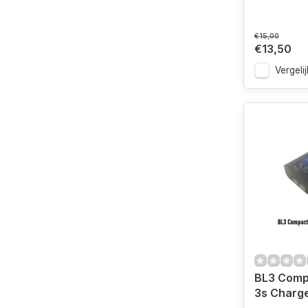
€15,00
€13,50
Vergelij
BL3 Comp
3s Charg