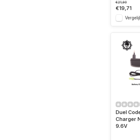
€21,90
€19,71
Vergelij
Duel Code
Charger N
9.6V