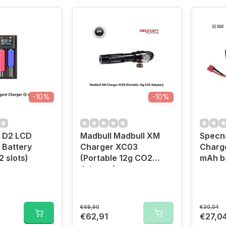
-10%
-10%
 D2 LCD
Madbull Madbull XM
Specn
t Battery
Charger XC03
Charge
2 slots)
(Portable 12g CO2
mAh ba
Adaptor)
€69,90
€30,04
€62,91
€27,0