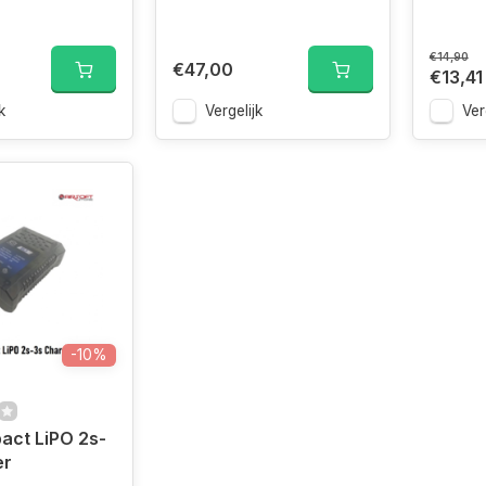
€14,90
€47,00
€13,41
k
Vergelijk
Ver
-10%
act LiPO 2s-
er