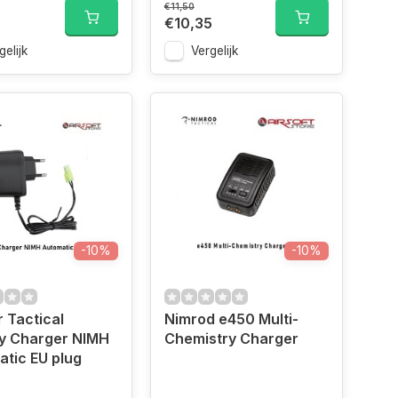
€11,50
€10,35
gelijk
Vergelijk
-10%
-10%
 Tactical
Nimrod e450 Multi-
ry Charger NIMH
Chemistry Charger
tic EU plug