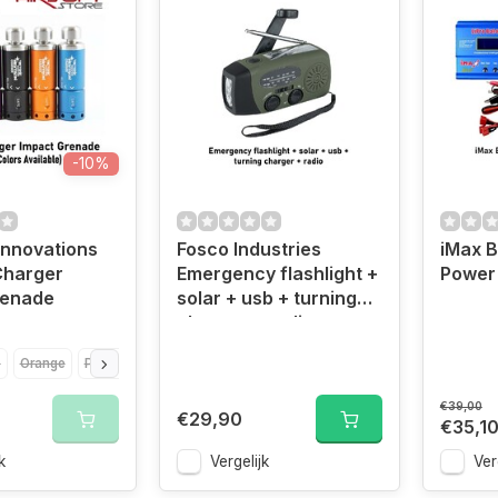
-10%
Innovations
Fosco Industries
iMax B
Charger
Emergency flashlight +
Power 
renade
solar + usb + turning
charger + radio
e
Orange
Purple
Red
€39,00
€29,90
€35,1
k
Vergelijk
Ver