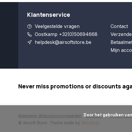
Klantenservice
Veelgestelde vragen
Contact
Oostkamp +32(0)50694668
Verzende
helpdesk@airsoftstore.be
Betaalme
Mijn acco
Never miss promotions or discounts ag
      Door het gebruiken van onze website, ga je akkoord met het gebruik van cookies om onze website te verbeteren.

Algemene Verkoopsvoorwaarden
Disclaimer
Privacy Bel
© Airsoft Store
- Theme made by
Webdinge