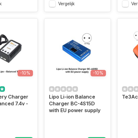
k
Vergelijk
Ver
-10%
-10%
ery Charger
Lipo Li-ion Balance
Te3Ac
anced 7.4v -
Charger BC-4S15D
with EU power supply