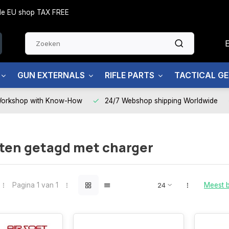
side EU shop TAX FREE
GUN EXTERNALS
RIFLE PARTS
TACTICAL G
Workshop with Know-How
24/7 Webshop shipping Worldwide
ten getagd met charger
Pagina 1 van 1
Meest 