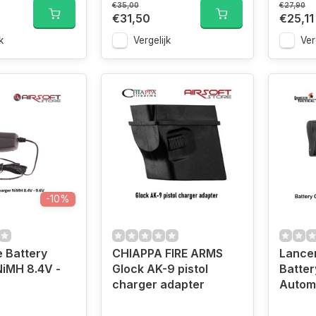
€35,00
€27,90
€31,50
€25,11
k
Vergelijk
Ver
-10%
 Battery
CHIAPPA FIRE ARMS
Lancer
iMH 8.4V -
Glock AK-9 pistol
Batte
charger adapter
Automa