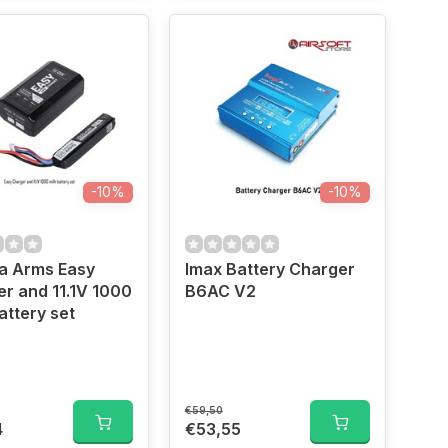
-10%
-10%
a Arms Easy
Imax Battery Charger
r and 11.1V 1000
B6AC V2
ttery set
€59,50
4
€53,55