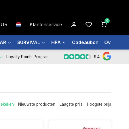
0
EUR
Klantenservice
EAR
SURVIVAL
HPA
Cadeaubon
Over ons
9.4
Loyalty Points Program -
Register Now
bekeken
Nieuwste producten
Laagste prijs
Hoogste prijs