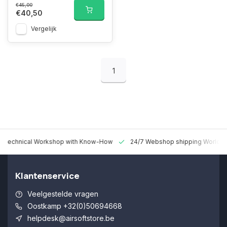
€45,00
€40,50
Vergelijk
1
 Technical Workshop with Know-How
24/7 Webshop shipping Worldw
Klantenservice
Veelgestelde vragen
Oostkamp +32(0)50694668
helpdesk@airsoftstore.be