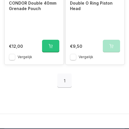
CONDOR Double 40mm
Double O Ring Piston
Grenade Pouch
Head
€12,00
€9,50
Vergelijk
Vergelijk
1
Store Location & Opening Hours
Own Technical Workshop with 