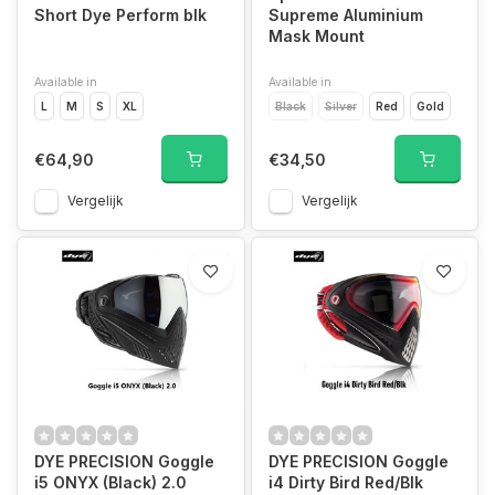
Short Dye Perform blk
Supreme Aluminium
Mask Mount
Available in
Available in
L
M
S
XL
Black
Silver
Red
Gold
€64,90
€34,50
Vergelijk
Vergelijk
DYE PRECISION Goggle
DYE PRECISION Goggle
i5 ONYX (Black) 2.0
i4 Dirty Bird Red/Blk