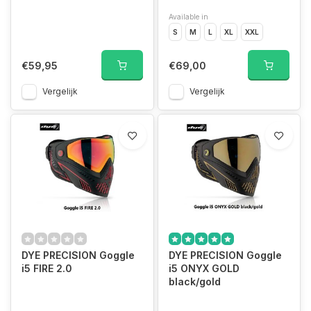
Available in
S
M
L
XL
XXL
€59,95
€69,00
Vergelijk
Vergelijk
DYE PRECISION Goggle
DYE PRECISION Goggle
i5 FIRE 2.0
i5 ONYX GOLD
black/gold