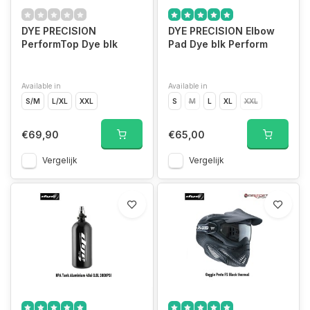
DYE PRECISION
DYE PRECISION Elbow
PerformTop Dye blk
Pad Dye blk Perform
Available in
Available in
S/M
L/XL
XXL
S
M
L
XL
XXL
€69,90
€65,00
Vergelijk
Vergelijk