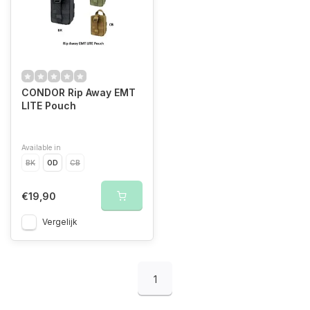
CONDOR Rip Away EMT
LITE Pouch
Available in
BK
OD
CB
€19,90
Vergelijk
1