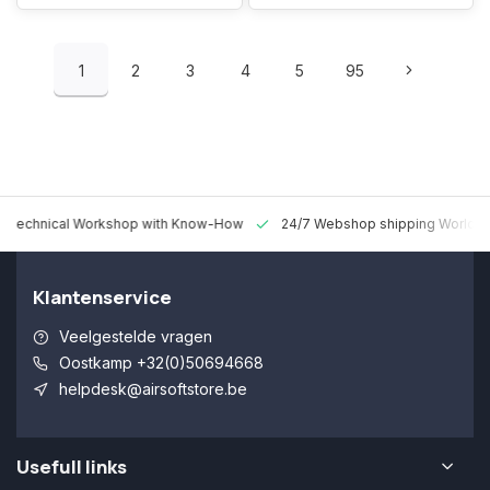
1
2
3
4
5
95
 Technical Workshop with Know-How
24/7 Webshop shipping Worldw
Klantenservice
Veelgestelde vragen
Oostkamp +32(0)50694668
helpdesk@airsoftstore.be
Usefull links