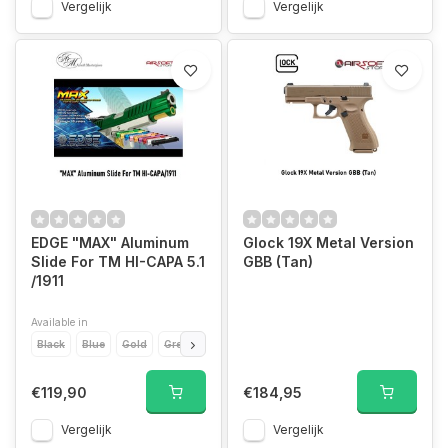
Vergelijk
Vergelijk
EDGE "MAX" Aluminum
Glock 19X Metal Version
Slide For TM HI-CAPA 5.1
GBB (Tan)
/1911
Available in
Black
Blue
Gold
Green
Grey
Orange
Pink
Purple
Red
Si
€119,90
€184,95
Vergelijk
Vergelijk