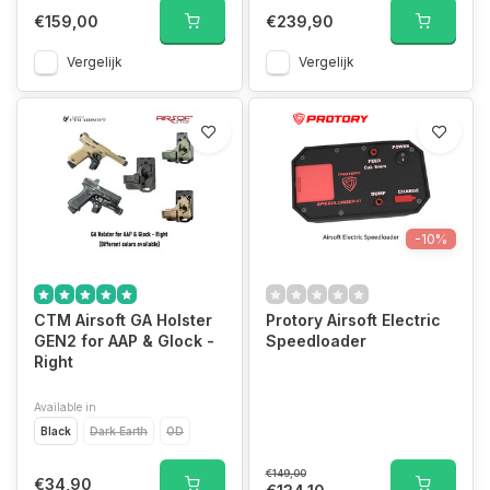
€159,00
€239,90
Vergelijk
Vergelijk
-10%
CTM Airsoft GA Holster
Protory Airsoft Electric
GEN2 for AAP & Glock -
Speedloader
Right
Available in
Black
Dark Earth
OD
€149,00
€34,90