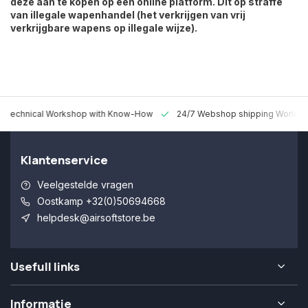
deze aan te kopen op een online platform. Dit op straffe
van illegale wapenhandel (het verkrijgen van vrij
verkrijgbare wapens op illegale wijze).
 Technical Workshop with Know-How
24/7 Webshop shipping Worldw
Klantenservice
Veelgestelde vragen
Oostkamp +32(0)50694668
helpdesk@airsoftstore.be
Usefull links
Informatie