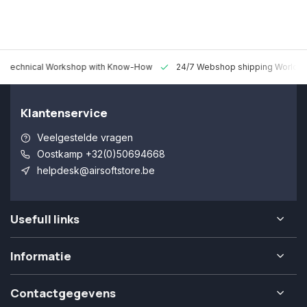
 Technical Workshop with Know-How
24/7 Webshop shipping Worldw
Klantenservice
Veelgestelde vragen
Oostkamp +32(0)50694668
helpdesk@airsoftstore.be
Usefull links
Informatie
Contactgegevens