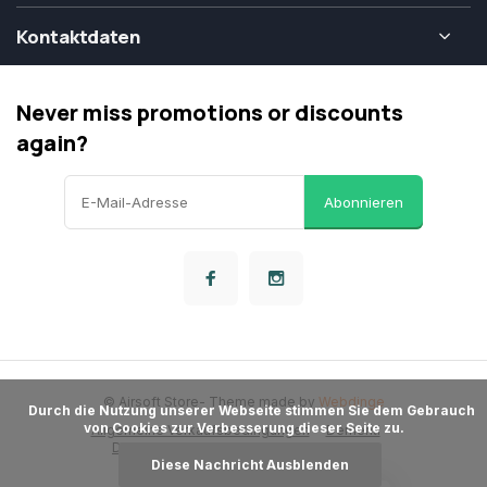
Kontaktdaten
Never miss promotions or discounts
again?
Abonnieren
© Airsoft Store
- Theme made by
Webdinge
      Durch die Nutzung unserer Webseite stimmen Sie dem Gebrauch 
von Cookies zur Verbesserung dieser Seite zu.

Allgemeine Verkaufsbedingungen
Dementi
Datenschutzbestimmungen
Sitemap
Diese Nachricht Ausblenden