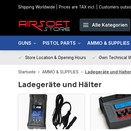
Shipping Worldwide | Prices are TAX incl. | Customers out
Alle Kategorien
GUNS
PISTOL PARTS
AMMO & SUPPLIES
Store Location & Opening Hours
Own Technical 
Startseite
AMMO & SUPPLIES
Ladegeräte und Hälte
Ladegeräte und Hälter