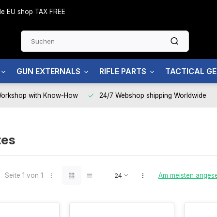
side EU shop TAX FREE
GUN EXTERNALS
RIFLE PARTS
TACTICAL G
Workshop with Know-How
24/7 Webshop shipping Worldwide
tes
Seite 1 von 1
Am meisten anges