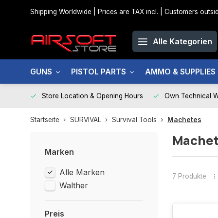
Shipping Worldwide | Prices are TAX incl. | Customers out
Alle Kategorien
GUNS
PISTOL PARTS
AMMO & SUPPLIES
Store Location & Opening Hours
Own Technical 
Startseite
SURVIVAL
Survival Tools
Machetes
Mache
Marken
Alle Marken
7 Produkte
Walther
Preis