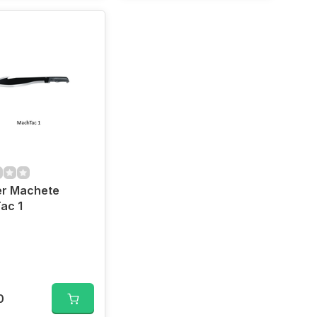
er Machete
ac 1
0