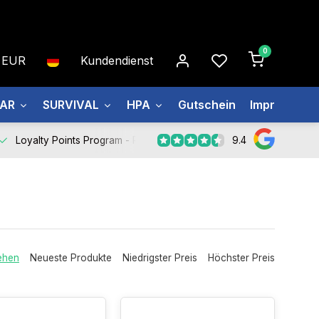
0
EUR
Kundendienst
EAR
SURVIVAL
HPA
Gutschein
Impressum
9.4
Loyalty Points Program -
Register Now
ehen
Neueste Produkte
Niedrigster Preis
Höchster Preis