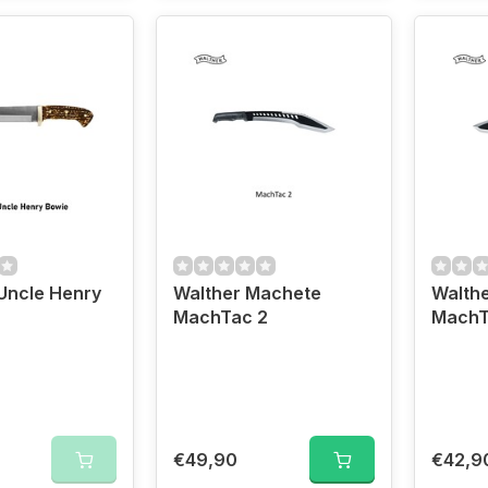
Uncle Henry
Walther Machete
Walth
MachTac 2
MachT
€49,90
€42,9