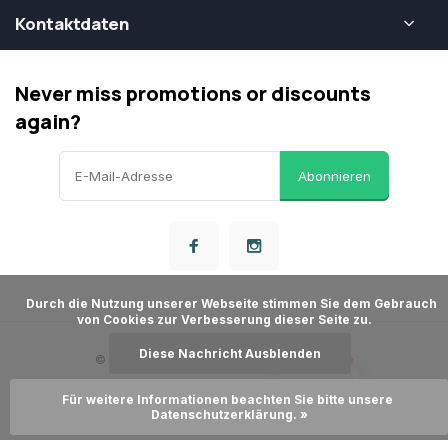
Kontaktdaten
Never miss promotions or discounts
again?
Abonnieren
      Durch die Nutzung unserer Webseite stimmen Sie dem Gebrauch 
von Cookies zur Verbesserung dieser Seite zu.

Diese Nachricht Ausblenden
© Airsoft Store
- Theme made by
Webdinge
Allgemeine Verkaufsbedingungen
Dementi
LOYALITÄT
Für weitere Informationen beachten Sie bitte unsere 
Datenschutzbestimmungen
Sitemap
Datenschutzerklärung. »