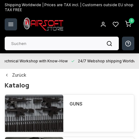
Shipping Worldwide | Prices are TAX incl. | Customers outside EU shop
TAX FREE
0
Technical Workshop with Know-How
24/7 Webshop shipping Worldwi
Zurück
Katalog
GUNS