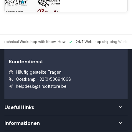
 Technical Workshop with Know-How
24/7 Webshop shipping Worldw
Kundendienst
Häufig gestellte Fragen
Oostkamp +32(0)50694668
helpdesk@airsoftstore.be
Usefull links
Informationen