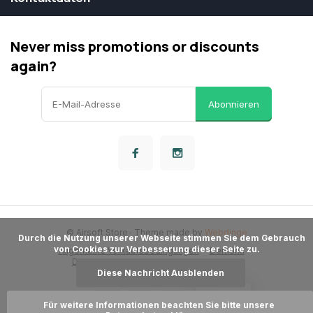
Never miss promotions or discounts
again?
Abonnieren
© Airsoft Store
- Theme made by
Webdinge
      Durch die Nutzung unserer Webseite stimmen Sie dem Gebrauch 
von Cookies zur Verbesserung dieser Seite zu.

Allgemeine Verkaufsbedingungen
Dementi
Datenschutzbestimmungen
Sitemap
Diese Nachricht Ausblenden
LOYALITÄT
Für weitere Informationen beachten Sie bitte unsere 