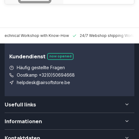
 Technical Workshop with Know-How
24/7 Webshop shipping Worldw
Kundendienst
now opened
Häufig gestellte Fragen
Oostkamp +32(0)50694668
helpdesk@airsoftstore.be
Usefull links
Informationen
Kontaktdaten