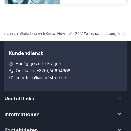
 Technical Workshop with Know-How
24/7 Webshop shipping Worldw
Kundendienst
Häufig gestellte Fragen
Oostkamp +32(0)50694668
helpdesk@airsoftstore.be
Usefull links
Informationen
Kontaktdaten