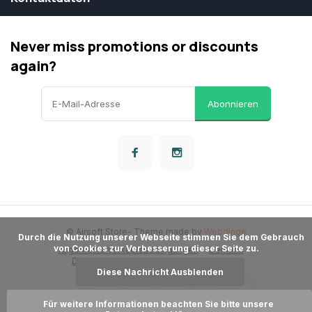
Never miss promotions or discounts
again?
Abonnieren
© Airsoft Store
- Theme made by
Webdinge
      Durch die Nutzung unserer Webseite stimmen Sie dem Gebrauch 
von Cookies zur Verbesserung dieser Seite zu.

Allgemeine Verkaufsbedingungen
Dementi
Datenschutzbestimmungen
Sitemap
Diese Nachricht Ausblenden
LOYALITÄT
Für weitere Informationen beachten Sie bitte unsere 