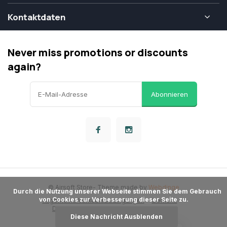
Kontaktdaten
Never miss promotions or discounts
again?
Abonnieren
© Airsoft Store
- Theme made by
Webdinge
      Durch die Nutzung unserer Webseite stimmen Sie dem Gebrauch 
von Cookies zur Verbesserung dieser Seite zu.

Allgemeine Verkaufsbedingungen
Dementi
Datenschutzbestimmungen
Sitemap
Diese Nachricht Ausblenden