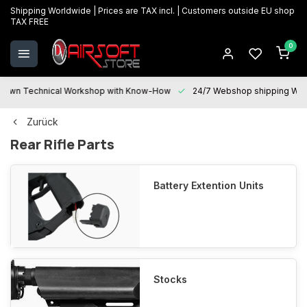
Shipping Worldwide | Prices are TAX incl. | Customers outside EU shop
TAX FREE
0
 Technical Workshop with Know-How
24/7 Webshop shipping Worldwi
Zurück
Rear Rifle Parts
Battery Extention Units
Stocks