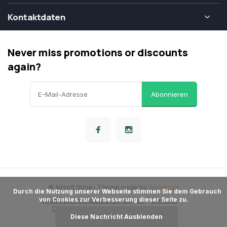
Kontaktdaten
Never miss promotions or discounts
again?
Abonnieren
© Airsoft Store
- Theme made by
Webdinge
      Durch die Nutzung unserer Webseite stimmen Sie dem Gebrauch 
von Cookies zur Verbesserung dieser Seite zu.

Allgemeine Verkaufsbedingungen
Dementi
Datenschutzbestimmungen
Sitemap
Diese Nachricht Ausblenden