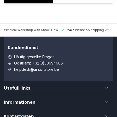
 Technical Workshop with Know-How
24/7 Webshop shipping Worldw
Kundendienst
Häufig gestellte Fragen
Oostkamp +32(0)50694668
helpdesk@airsoftstore.be
Usefull links
Informationen
Kontaktdaten