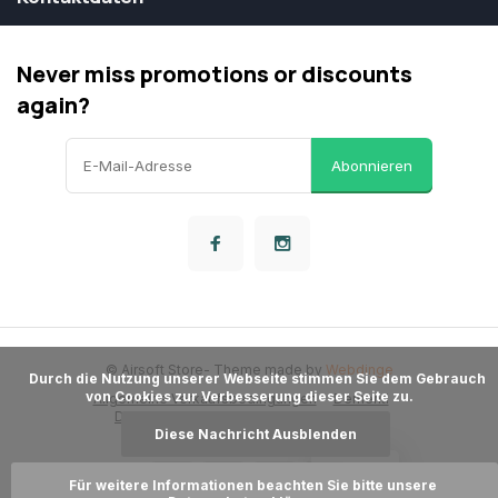
Never miss promotions or discounts
again?
Abonnieren
© Airsoft Store
- Theme made by
Webdinge
      Durch die Nutzung unserer Webseite stimmen Sie dem Gebrauch 
von Cookies zur Verbesserung dieser Seite zu.

Allgemeine Verkaufsbedingungen
Dementi
Datenschutzbestimmungen
Sitemap
Diese Nachricht Ausblenden
LOYALITÄT
Für weitere Informationen beachten Sie bitte unsere 