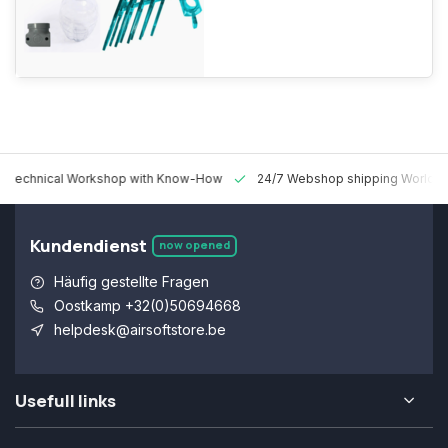
 Technical Workshop with Know-How
24/7 Webshop shipping Worldw
Kundendienst
now opened
Häufig gestellte Fragen
Oostkamp +32(0)50694668
helpdesk@airsoftstore.be
Usefull links