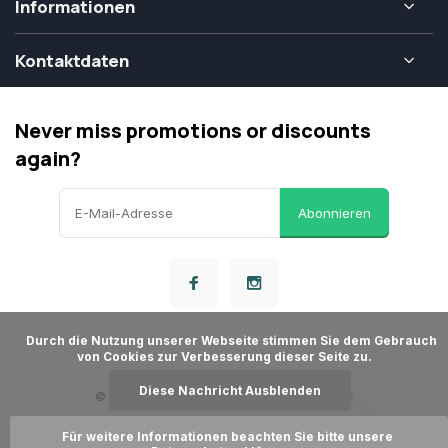
Informationen
Kontaktdaten
Never miss promotions or discounts
again?
Abonnieren
      Durch die Nutzung unserer Webseite stimmen Sie dem Gebrauch 
von Cookies zur Verbesserung dieser Seite zu.

Diese Nachricht Ausblenden
© Airsoft Store
- Theme made by
Webdinge
Allgemeine Verkaufsbedingungen
Dementi
LOYALITÄT
Für weitere Informationen beachten Sie bitte unsere 
Datenschutzbestimmungen
Sitemap