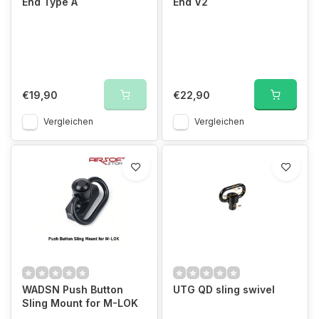
End Type A
End V2
€19,90
€22,90
Vergleichen
Vergleichen
WADSN Push Button
UTG QD sling swivel
Sling Mount for M-LOK